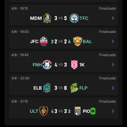
4/6
-
18:15
Finalizado
3
5
MDM
TFC
VS
4/6
-
19:00
Finalizado
2
2
JFC
BAL
3
VS
4
4/6
-
19:45
Finalizado
4
3
FNH
1K
VS
4/6
-
20:30
Finalizado
3
6
ELB
FLP
VS
4/6
-
21:15
Finalizado
3
3
ULT
PIO
4
VS
3