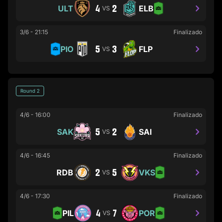
4
2
ULT
ELB
VS
3/6
-
21:15
Finalizado
5
3
PIO
FLP
VS
Round 2
4/6
-
16:00
Finalizado
5
2
SAK
SAI
VS
4/6
-
16:45
Finalizado
2
5
RDB
VKS
VS
4/6
-
17:30
Finalizado
4
7
PIL
POR
VS