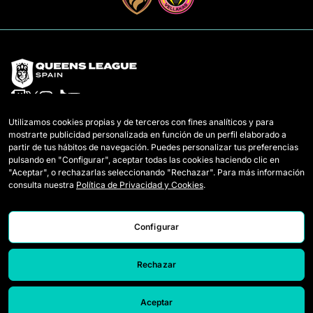
Utilizamos cookies propias y de terceros con fines analíticos y para
mostrarte publicidad personalizada en función de un perfil elaborado a
Equipos
Mercato
partir de tus hábitos de navegación. Puedes personalizar tus preferencias
pulsando en "Configurar", aceptar todas las cookies haciendo clic en
Jugadoras Draft
Reglamento
"Aceptar", o rechazarlas seleccionando "Rechazar". Para más información
consulta nuestra
Política de Privacidad y Cookies
.
Wildcards
Cómo se juega la Queens
Partidos
Entradas
Configurar
Clasificación
Acreditaciones Prensa
Estadísticas
Contacto
Rechazar
Simulador
Trabaja con nosotros
Aceptar
Noticias