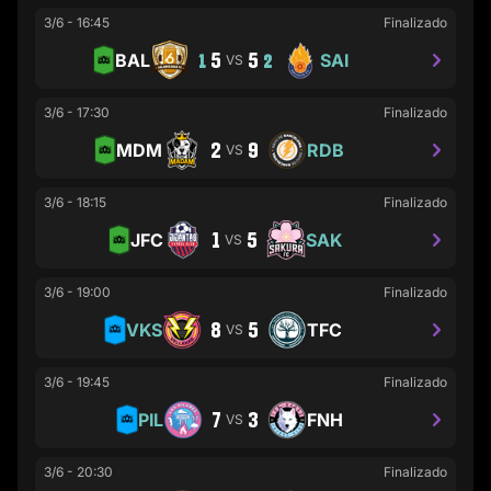
3/6
-
16:45
Finalizado
5
5
BAL
SAI
1
VS
2
3/6
-
17:30
Finalizado
2
9
MDM
RDB
VS
3/6
-
18:15
Finalizado
1
5
JFC
SAK
VS
3/6
-
19:00
Finalizado
8
5
VKS
TFC
VS
3/6
-
19:45
Finalizado
7
3
PIL
FNH
VS
3/6
-
20:30
Finalizado