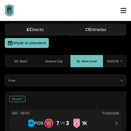
Bracket
Directo
Entradas
Añadir al calendario
QC Spain
Queens Cup
QL Next Level
Round 1
3/6
-
16:00
Finalizado
7
3
POR
1K
VS