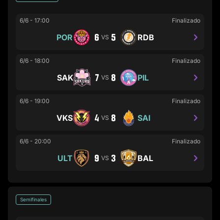
6/6
-
17:00
Finalizado
6
5
POR
RDB
VS
6/6
-
18:00
Finalizado
7
8
SAK
PIL
VS
6/6
-
19:00
Finalizado
4
8
VKS
SAI
VS
6/6
-
20:00
Finalizado
9
3
ULT
BAL
VS
Semifinales