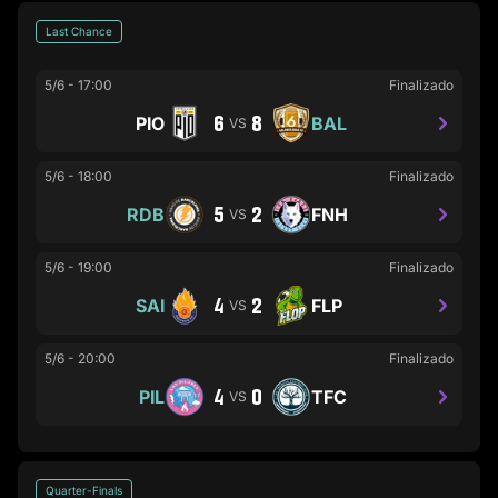
Last Chance
5/6
-
17:00
Finalizado
6
8
PIO
BAL
VS
5/6
-
18:00
Finalizado
5
2
RDB
FNH
VS
5/6
-
19:00
Finalizado
4
2
SAI
FLP
VS
5/6
-
20:00
Finalizado
4
0
PIL
TFC
VS
Quarter-Finals