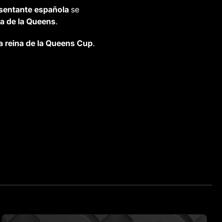
sentante española
se
ta de la Queens
.
la reina de la Queens Cup
.