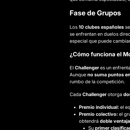
Fase de Grupos
Los
10 clubes españoles
se
se enfrentan en duelos dire
especial que puede cambiar 
¿Cómo funciona el Mo
El
Challenger
es un enfrenta
Aunque
no suma puntos en 
rumbo de la competición.
Cada
Challenger
otorga
do
Premio individual:
el e
Premio colectivo:
el g
obtendrá
doble ventaja
Su
primer clasific