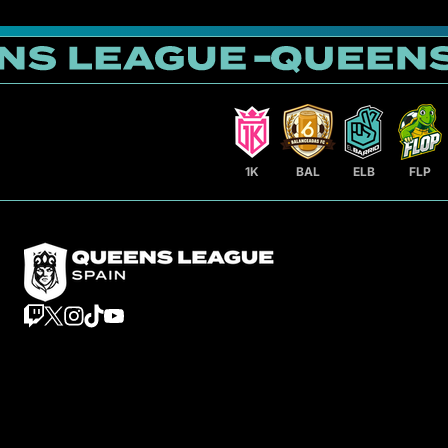
1K
BAL
ELB
FLP