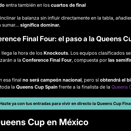
ado
entra también en los
cuartos de final
nclinar la balanza sin influir directamente en la tabla, añad
ca sumar…
significa dominar.
rence Final Four: el paso a la Queens C
 llega la hora de los
Knockouts
. Los equipos clasificados s
zarán a la
Conference Final Four
, compuesta por
las semifi
 esa final
no será campeón nacional
, pero sí
obtendrá el b
 toda la
Queens Cup Spain
frente a la finalista de la
Queens 
Hazte ya con tus entradas para vivir en directo la Queens Cup Fina
 Queens Cup en México