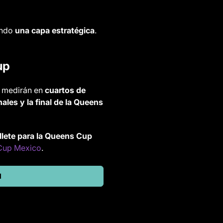
iendo
una capa estratégica
.
up
e medirán en
cuartos de
nales y la final de la Queens
illete para la Queens Cup
Cup Mexico
.
l