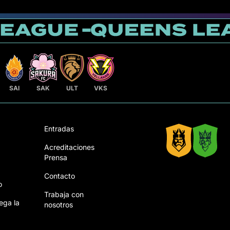
SAI
SAK
ULT
VKS
Entradas
Acreditaciones
Prensa
Contacto
o
Trabaja con
ega la
nosotros