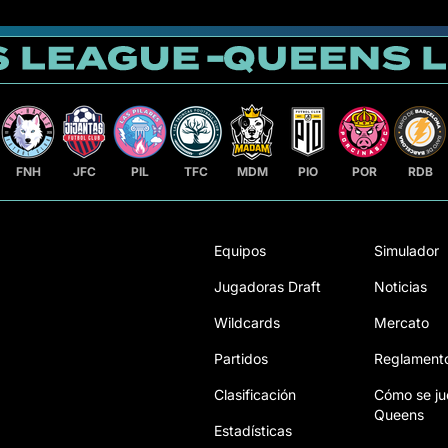
FNH
JFC
PIL
TFC
MDM
PIO
POR
RDB
Equipos
Simulador
Jugadoras Draft
Noticias
Wildcards
Mercato
Partidos
Reglament
Clasificación
Cómo se ju
Queens
Estadísticas