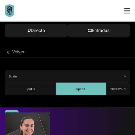
Directo
Entradas
Volver
Split 3
Split 4
Media
80