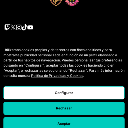
Equipos
Mercato
Utilizamos cookies propias y de terceros con fines analíticos y para
Jugadoras Draft
Reglamento
mostrarte publicidad personalizada en función de un perfil elaborado a
partir de tus hábitos de navegación. Puedes personalizar tus preferencias
Wildcards
Cómo se juega la Queens
pulsando en "Configurar", aceptar todas las cookies haciendo clic en
"Aceptar", o rechazarlas seleccionando "Rechazar". Para más información
Partidos
Entradas
consulta nuestra
Política de Privacidad y Cookies
.
Clasificación
Acreditaciones Prensa
Configurar
Estadísticas
Contacto
Simulador
Trabaja con nosotros
Rechazar
Aceptar