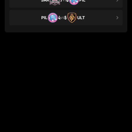
7
8
PIL
4
5
ULT
VS