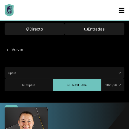
Directo
Entradas
Volver
QC Spain
QL Next Level
Media
82