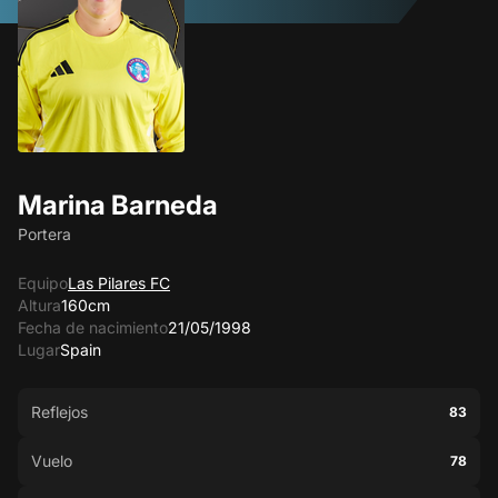
Marina Barneda
Portera
Equipo
Las Pilares FC
Altura
160cm
Fecha de nacimiento
21/05/1998
Lugar
Spain
Reflejos
83
Vuelo
78