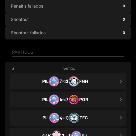
Penaltis fallados
0
Shootout
0
Shootout fallados
0
PARTIDOS
J
PARTIDO
PIL
7
3
FNH
VS
PIL
4
7
POR
VS
PIL
4
0
TFC
VS
SAK
PIL
VS