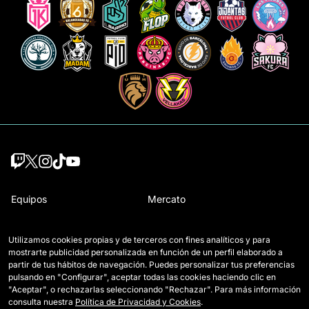
Equipos
Mercato
Jugadoras Draft
Reglamento
Utilizamos cookies propias y de terceros con fines analíticos y para
Wildcards
Cómo se juega la Queens
mostrarte publicidad personalizada en función de un perfil elaborado a
partir de tus hábitos de navegación. Puedes personalizar tus preferencias
Partidos
Entradas
pulsando en "Configurar", aceptar todas las cookies haciendo clic en
"Aceptar", o rechazarlas seleccionando "Rechazar". Para más información
Clasificación
Acreditaciones Prensa
consulta nuestra
Política de Privacidad y Cookies
.