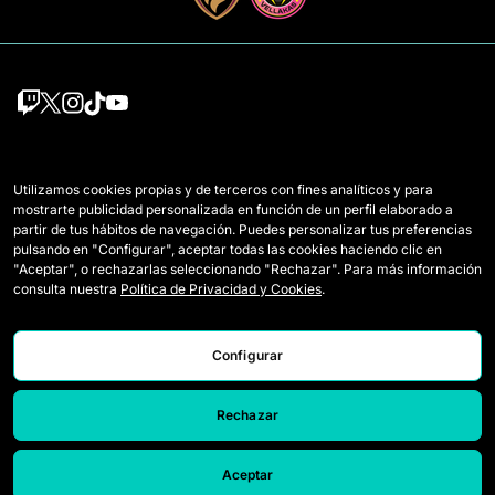
Equipos
Mercato
Utilizamos cookies propias y de terceros con fines analíticos y para
Jugadoras Draft
Reglamento
mostrarte publicidad personalizada en función de un perfil elaborado a
partir de tus hábitos de navegación. Puedes personalizar tus preferencias
Wildcards
Cómo se juega la Queens
pulsando en "Configurar", aceptar todas las cookies haciendo clic en
"Aceptar", o rechazarlas seleccionando "Rechazar". Para más información
Partidos
Entradas
consulta nuestra
Política de Privacidad y Cookies
.
Clasificación
Acreditaciones Prensa
Configurar
Estadísticas
Contacto
Simulador
Trabaja con nosotros
Rechazar
Aceptar