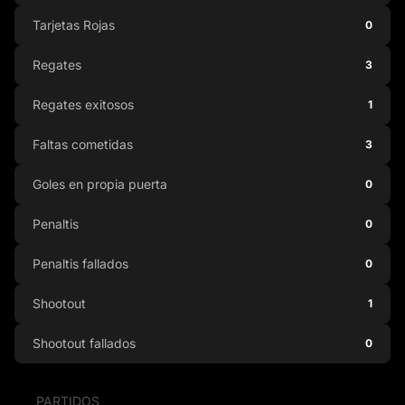
Tarjetas Rojas
0
Regates
3
Regates exitosos
1
Faltas cometidas
3
Goles en propia puerta
0
Penaltis
0
Penaltis fallados
0
Shootout
1
Shootout fallados
0
PARTIDOS