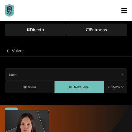
Directo
Entradas
Volver
QC Spain
QL Next Level
Media
82