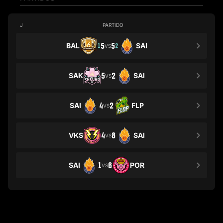
J
PARTIDO
BAL
5
5
SAI
1
2
VS
SAK
5
2
SAI
VS
SAI
4
2
FLP
VS
VKS
4
8
SAI
VS
SAI
1
6
POR
VS