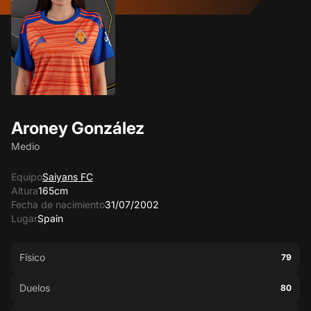
Aroney González
Medio
Equipo
Saiyans FC
Altura
165cm
Fecha de nacimiento
31/07/2002
Lugar
Spain
Físico
79
Duelos
80