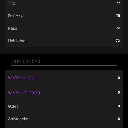
Tiro
77
Defensa
75
Pase
74
Habilidad
72
ESTADÍSTICAS
MVP Partido
0
MVP Jornada
0
Goles
0
Asistencias
0