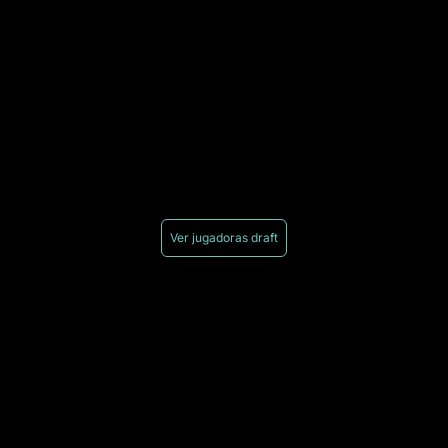
Ver jugadoras draft