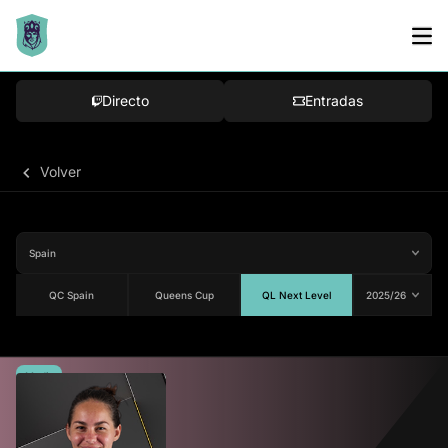
Directo
Entradas
Volver
QC Spain
Queens Cup
QL Next Level
Media
75