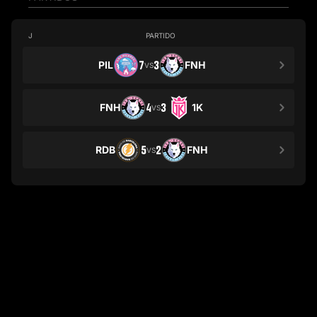
J
PARTIDO
PIL
7
3
FNH
VS
FNH
4
3
1K
VS
RDB
5
2
FNH
VS