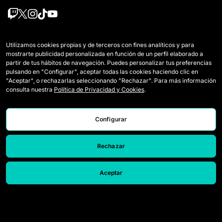
Equipos
Mercato
Utilizamos cookies propias y de terceros con fines analíticos y para
mostrarte publicidad personalizada en función de un perfil elaborado a
Jugadoras Draft
Reglamento
partir de tus hábitos de navegación. Puedes personalizar tus preferencias
pulsando en "Configurar", aceptar todas las cookies haciendo clic en
Wildcards
Cómo se juega la Queens
"Aceptar", o rechazarlas seleccionando "Rechazar". Para más información
consulta nuestra
Política de Privacidad y Cookies
.
Partidos
Entradas
Clasificación
Acreditaciones Prensa
Configurar
Estadísticas
Contacto
Rechazar
Simulador
Trabaja con nosotros
Aceptar