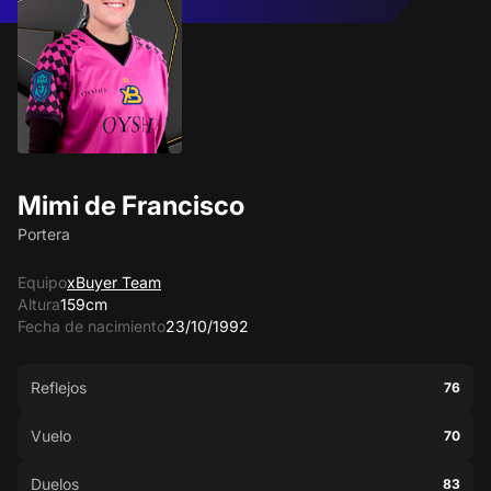
Mimi de Francisco
Portera
Equipo
xBuyer Team
Altura
159cm
Fecha de nacimiento
23/10/1992
Reflejos
76
Vuelo
70
Duelos
83