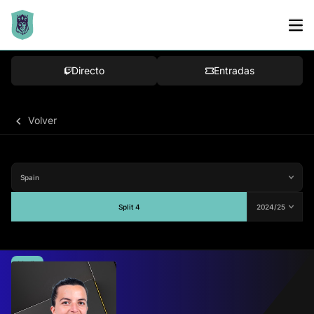
Directo
Entradas
Volver
Split 4
Media
78