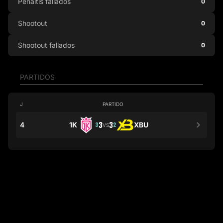
Penaltis fallados
0
Shootout
0
Shootout fallados
0
PARTIDOS
J
PARTIDO
4
1K
3
3
XBU
3
2
VS