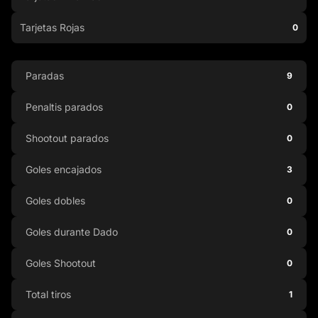
Tarjetas Rojas
0
Paradas
9
Penaltis parados
0
Shootout parados
0
Goles encajados
3
Goles dobles
0
Goles durante Dado
0
Goles Shootout
0
Total tiros
1