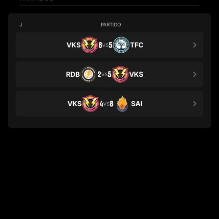
J
PARTIDO
VKS
8
5
TFC
VS
RDB
2
5
VKS
VS
VKS
4
8
SAI
VS