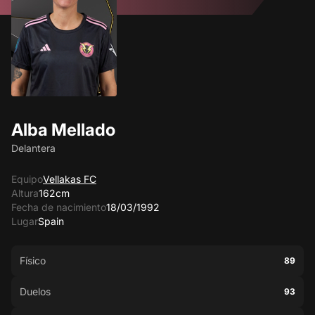
Alba Mellado
Delantera
Equipo
Vellakas FC
Altura
162cm
Fecha de nacimiento
18/03/1992
Lugar
Spain
Físico
89
Duelos
93