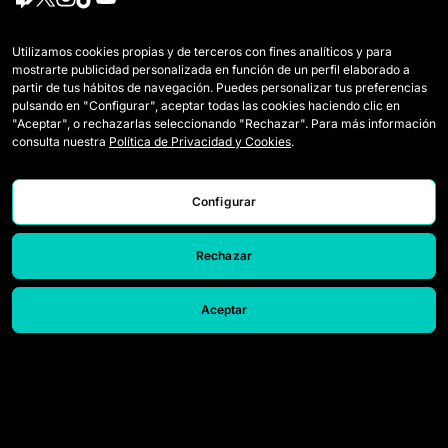
Equipos
Mercato
Utilizamos cookies propias y de terceros con fines analíticos y para
mostrarte publicidad personalizada en función de un perfil elaborado a
Jugadoras Draft
Reglamento
partir de tus hábitos de navegación. Puedes personalizar tus preferencias
pulsando en "Configurar", aceptar todas las cookies haciendo clic en
Wildcards
Cómo se juega la Queens
"Aceptar", o rechazarlas seleccionando "Rechazar". Para más información
consulta nuestra
Política de Privacidad y Cookies
.
Partidos
Entradas
Clasificación
Acreditaciones Prensa
Configurar
Estadísticas
Contacto
Rechazar
Simulador
Trabaja con nosotros
Aceptar