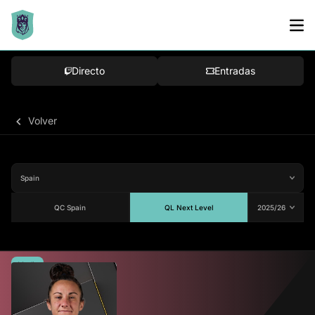
Directo
Entradas
Volver
QC Spain
QL Next Level
Media
91