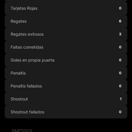
Tarjetas Rojas
0
Regates
6
Regates exitosos
3
Faltas cometidas
0
Goles en propia puerta
0
Penaltis
0
Penaltis fallados
0
Shootout
1
Shootout fallados
0
PARTIDOS