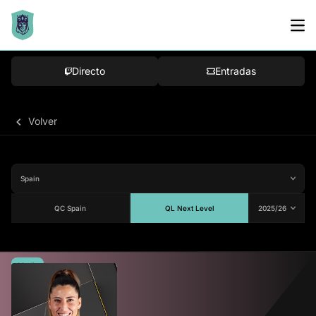
Directo
Entradas
Volver
QC Spain
QL Next Level
Media
74