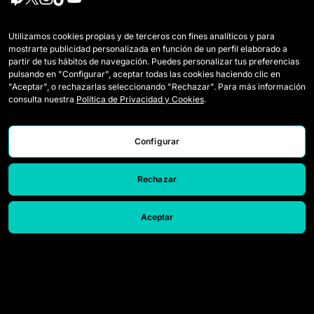
Equipos
Mercato
Utilizamos cookies propias y de terceros con fines analíticos y para
mostrarte publicidad personalizada en función de un perfil elaborado a
Jugadoras Draft
Reglamento
partir de tus hábitos de navegación. Puedes personalizar tus preferencias
pulsando en "Configurar", aceptar todas las cookies haciendo clic en
Wildcards
Cómo se juega la Queens
"Aceptar", o rechazarlas seleccionando "Rechazar". Para más información
consulta nuestra
Política de Privacidad y Cookies
.
Partidos
Entradas
Clasificación
Acreditaciones Prensa
Configurar
Estadísticas
Contacto
Rechazar
Simulador
Trabaja con nosotros
Aceptar