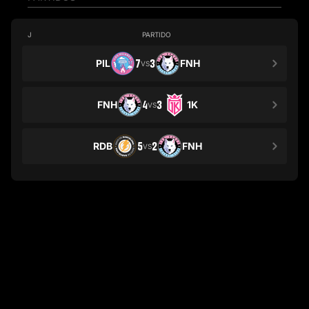
J
PARTIDO
PIL
7
3
FNH
VS
FNH
4
3
1K
VS
RDB
5
2
FNH
VS