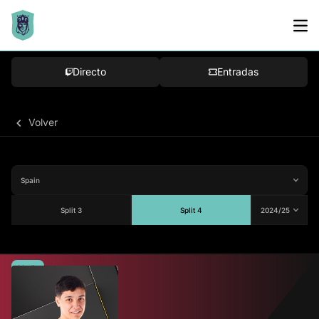
Directo
Entradas
Volver
Split 3
Split 4
Media
80