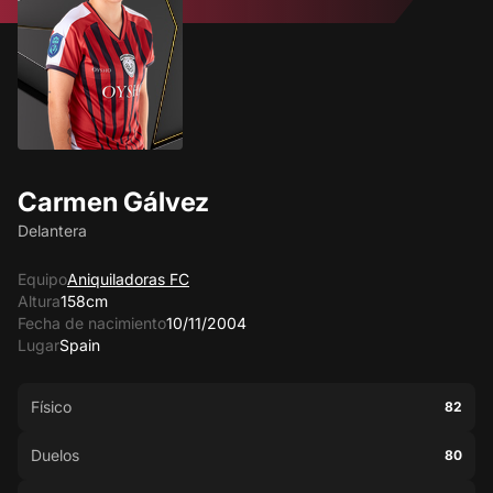
Carmen Gálvez
Delantera
Equipo
Aniquiladoras FC
Altura
158cm
Fecha de nacimiento
10/11/2004
Lugar
Spain
Físico
82
Duelos
80