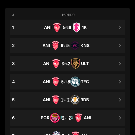
J
PARTIDO
1
ANI
4
0
1K
VS
2
ANI
6
5
KNS
VS
3
ANI
3
2
ULT
VS
4
ANI
5
6
TFC
VS
5
ANI
1
2
RDB
VS
6
POR
2
2
ANI
2
3
VS