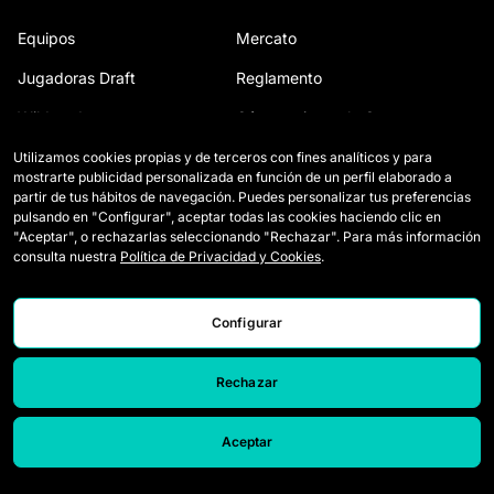
Equipos
Mercato
Jugadoras Draft
Reglamento
Wildcards
Cómo se juega la Queens
Partidos
Entradas
Utilizamos cookies propias y de terceros con fines analíticos y para
mostrarte publicidad personalizada en función de un perfil elaborado a
Clasificación
Acreditaciones Prensa
partir de tus hábitos de navegación. Puedes personalizar tus preferencias
pulsando en "Configurar", aceptar todas las cookies haciendo clic en
Estadísticas
Contacto
"Aceptar", o rechazarlas seleccionando "Rechazar". Para más información
consulta nuestra
Política de Privacidad y Cookies
.
Simulador
Trabaja con nosotros
Configurar
Rechazar
Aceptar