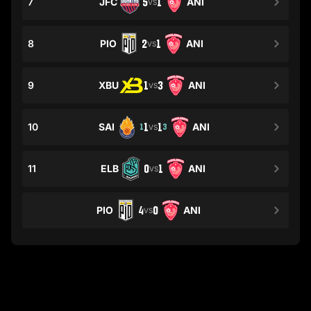
7
JFC
5
1
ANI
VS
8
PIO
2
1
ANI
VS
9
XBU
1
3
ANI
VS
10
SAI
1
1
ANI
1
3
VS
11
ELB
0
1
ANI
VS
PIO
4
0
ANI
VS