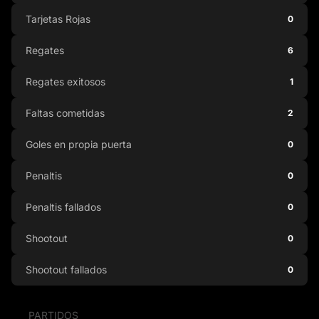
Tarjetas Rojas
0
Regates
6
Regates exitosos
1
Faltas cometidas
2
Goles en propia puerta
0
Penaltis
0
Penaltis fallados
0
Shootout
0
Shootout fallados
0
PARTIDOS