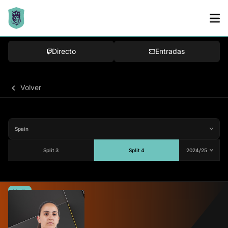
Directo
Entradas
Volver
Split 3
Split 4
Media
70