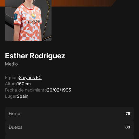
Esther Rodríguez
Medio
Equipo
Saiyans FC
Altura
160cm
Fecha de nacimiento
20/02/1995
Lugar
Spain
Físico
78
Duelos
63