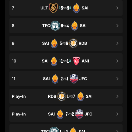
7
ULT
5
5
SAI
3
0
VS
8
TFC
6
4
SAI
VS
9
SAI
5
6
RDB
VS
10
SAI
1
1
ANI
1
3
VS
11
SAI
2
1
JFC
VS
Play-In
RDB
1
7
SAI
VS
Play-In
SAI
7
2
JFC
VS
TFC
1
0
SAI
VS