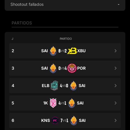
Shootout fallados
-
PARTIDOS
J
PARTIDO
2
SAI
6
2
XBU
VS
3
SAI
0
4
POR
VS
4
ELB
4
0
SAI
VS
5
1K
4
1
SAI
VS
6
KNS
7
1
SAI
VS