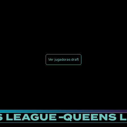
Ver jugadoras draft