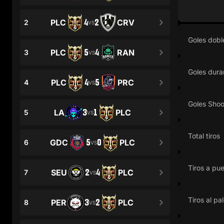
4
2
PLC
CRV
2
VS
Goles dobl
5
4
PLC
RAN
3
VS
Goles dur
4
5
PLC
PRC
4
VS
Goles Shoo
3
1
LA
PLC
5
VS
Total tiros
5
0
GDC
PLC
6
VS
Tiros a pue
2
4
SEU
PLC
7
VS
Tiros al pa
3
2
PER
PLC
8
VS