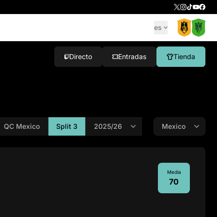
es
Directo
Entradas
Tienda
QC Mexico
Split 3
Media
70