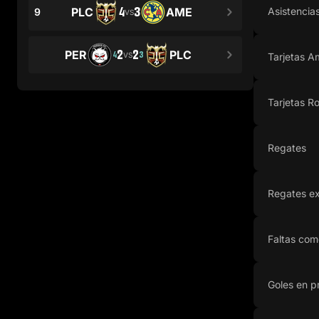
4
3
PLC
AME
Asistencia
9
VS
2
2
PER
PLC
4
3
VS
Tarjetas Am
Tarjetas Ro
Regates
Regates ex
Faltas com
Goles en p