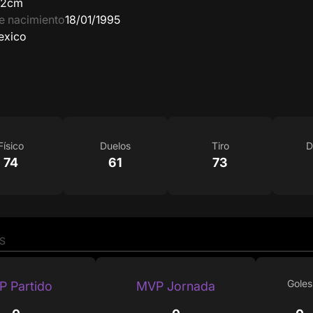
62cm
e nacimiento
18/01/1995
exico
Físico
Duelos
Tiro
D
74
61
73
S
Goles
 Partido
MVP Jornada