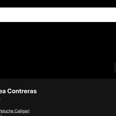
ea Contreras
a
Peluche Caligari