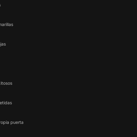
s
arillas
jas
itosos
etidas
ropia puerta