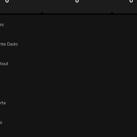
0
0
0
es
ante Dado
tout
rta
lo