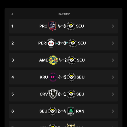
J
PARTIDO
1
PRC
4
8
SEU
VS
2
PER
3
3
SEU
4
2
VS
3
AME
4
2
SEU
VS
4
KRU
4
5
SEU
VS
5
CRV
6
1
SEU
VS
6
SEU
2
4
RAN
VS