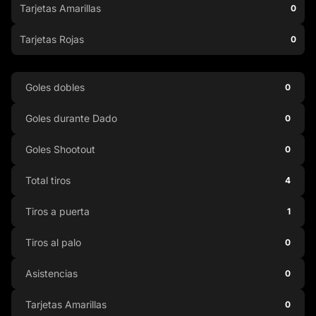
Tarjetas Amarillas
0
Tarjetas Rojas
0
Goles dobles
0
Goles durante Dado
0
Goles Shootout
0
Total tiros
4
Tiros a puerta
1
Tiros al palo
0
Asistencias
0
Tarjetas Amarillas
0