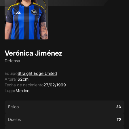
Verónica Jiménez
Defensa
Equipo
Straight Edge United
Altura
162cm
Fecha de nacimiento
27/02/1999
Lugar
Mexico
Físico
83
Duelos
70