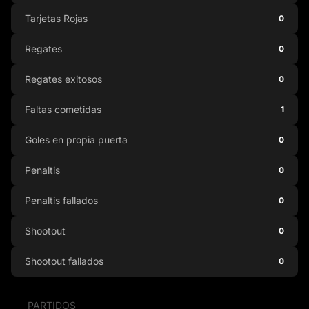
Tarjetas Rojas
0
Regates
0
Regates exitosos
0
Faltas cometidas
1
Goles en propia puerta
0
Penaltis
0
Penaltis fallados
0
Shootout
0
Shootout fallados
0
PARTIDOS