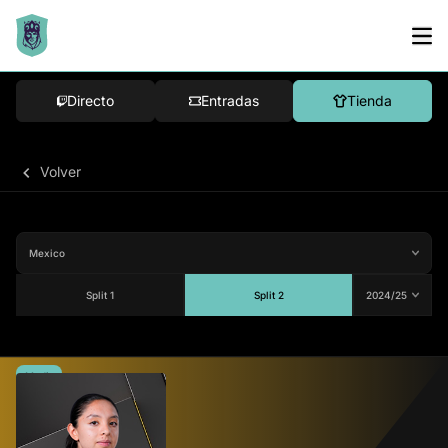
Directo
Entradas
Tienda
Volver
Split 1
Split 2
Media
81