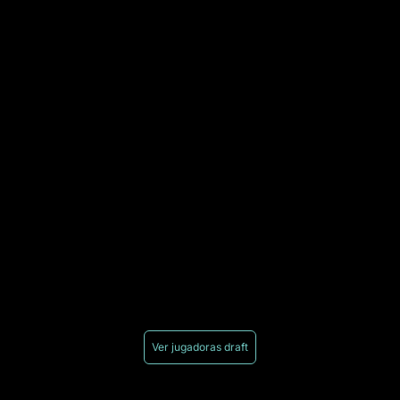
Ver jugadoras draft