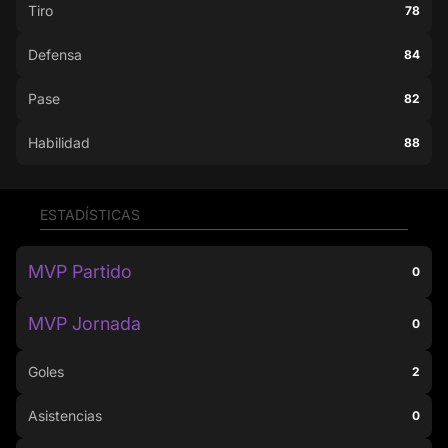
Tiro
78
Defensa
84
Pase
82
Habilidad
88
ESTADÍSTICAS
MVP Partido
0
MVP Jornada
0
Goles
2
Asistencias
0