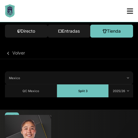
Directo
Entradas
Tienda
Volver
QC Mexico
Split 3
Media
82