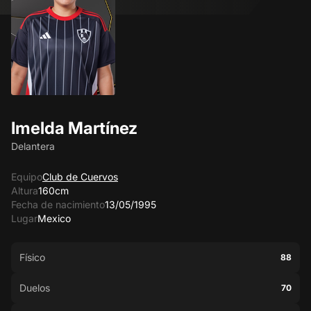
Imelda Martínez
Delantera
Equipo
Club de Cuervos
Altura
160cm
Fecha de nacimiento
13/05/1995
Lugar
Mexico
Físico
88
Duelos
70