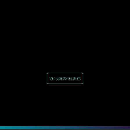
Ver jugadoras draft