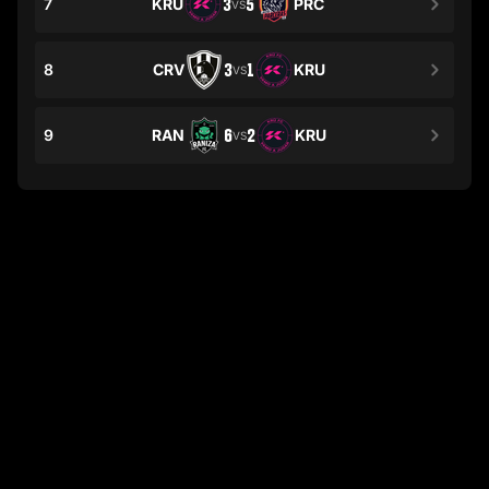
7
KRU
3
5
PRC
VS
8
CRV
3
1
KRU
VS
9
RAN
6
2
KRU
VS