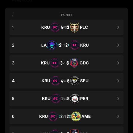
J
PARTIDO
1
KRU
4
3
PLC
VS
2
LA
2
2
KRU
2
1
VS
3
KRU
3
6
GDC
VS
4
KRU
4
5
SEU
VS
5
KRU
1
8
PER
VS
6
KRU
2
2
AME
0
2
VS