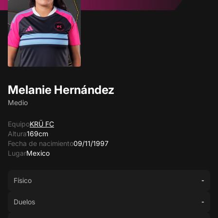
Melanie Hernández
Medio
Equipo
KRÜ FC
Altura
169cm
Fecha de nacimiento
09/11/1997
Lugar
Mexico
Físico
-
Duelos
-