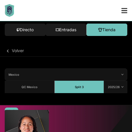
Directo
Entradas
Tienda
Volver
QC Mexico
Split 3
Media
81