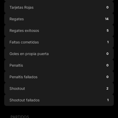
Tarjetas Rojas
0
Regates
14
Regates exitosos
5
Faltas cometidas
1
Goles en propia puerta
0
Penaltis
0
Penaltis fallados
0
Shootout
2
Shootout fallados
1
PARTIDOS