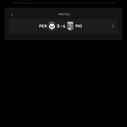
J
PARTIDO
PER
3
4
PIO
VS