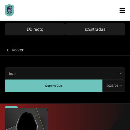
Directo
Entradas
Volver
Queens Cup
Media
82