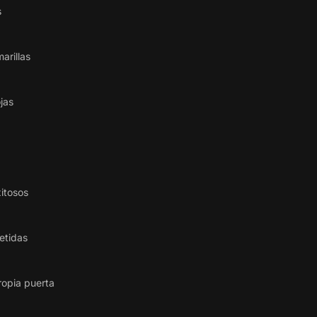
s
arillas
jas
itosos
etidas
ropia puerta