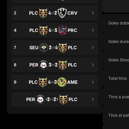
4
2
PLC
CRV
2
VS
Goles dobl
4
5
PLC
PRC
4
VS
Goles dur
2
4
SEU
PLC
7
VS
Goles Shoo
3
2
PER
PLC
8
VS
Total tiros
4
3
PLC
AME
9
VS
Tiros a pue
2
2
PER
PLC
4
3
VS
Tiros al pa