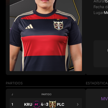
Altura
1
Fecha d
Lugar
M
PARTIDOS
ESTADÍSTICA
J
PARTIDO
MVP
4
3
KRU
PLC
1
VS