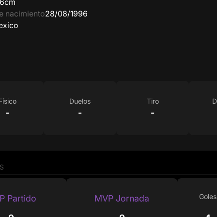
56cm
e nacimiento
28/08/1996
exico
Físico
Duelos
Tiro
D
-
-
-
S
Goles
 Partido
MVP Jornada