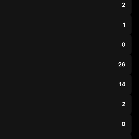
2
1
0
26
14
2
0