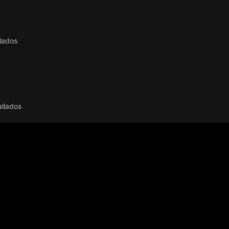
llados
allados