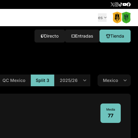
es
Directo
Entradas
Tienda
QC Mexico
Split 3
Media
77