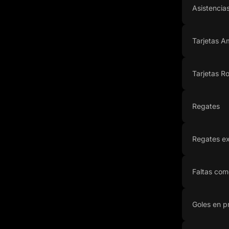
Asistencia
Tarjetas Am
Tarjetas Ro
Regates
Regates ex
Faltas com
Goles en p