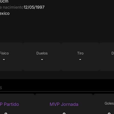
60cm
e nacimiento
12/05/1997
exico
Físico
Duelos
Tiro
D
-
-
-
S
Goles
 Partido
MVP Jornada