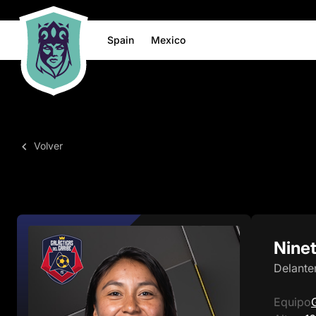
Spain
Mexico
Volver
Nine
Delante
Equipo