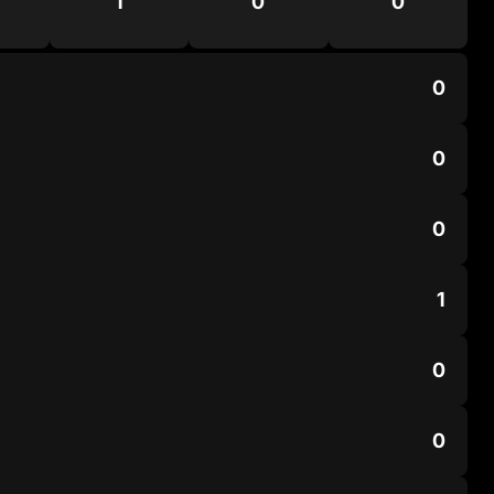
1
0
0
0
0
0
1
0
0