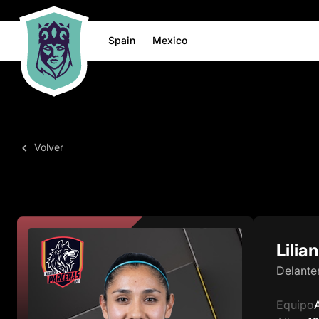
Spain
Mexico
Volver
Lilia
Delante
Equipo