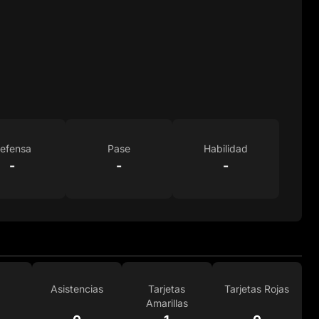
efensa
Pase
Habilidad
-
-
-
Asistencias
Tarjetas
Tarjetas Rojas
Amarillas