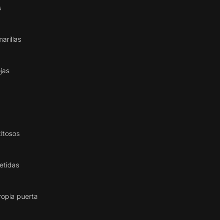
s
arillas
jas
itosos
etidas
ropia puerta