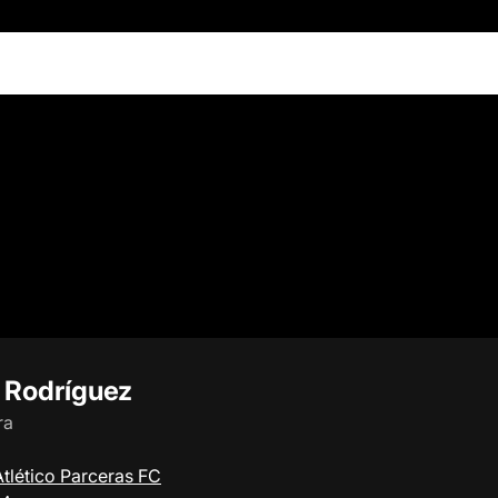
n Rodríguez
ra
Atlético Parceras FC