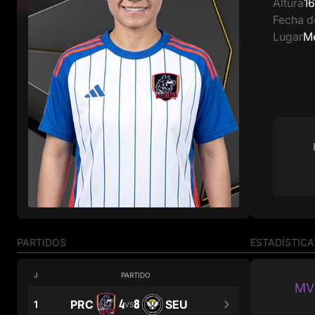
Altura
1
Fecha d
Lugar
M
PARTIDOS
ESTADÍSTICA
J
PARTIDO
MVP
4
8
PRC
SEU
1
VS