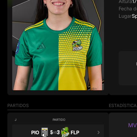
Altura
1
Fecha d
Lugar
Sp
PARTIDOS
ESTADÍSTICA
J
PARTIDO
MVP
5
3
PIO
FLP
VS