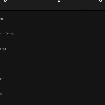
0
0
0
es
ante Dado
tout
rta
lo