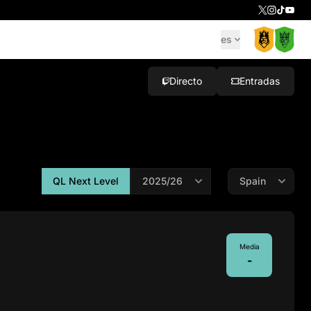
es
Directo
Entradas
QL Next Level
Media
-