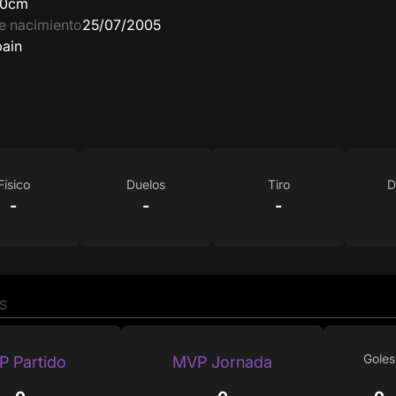
70cm
e nacimiento
25/07/2005
ain
Físico
Duelos
Tiro
D
-
-
-
S
Goles
 Partido
MVP Jornada