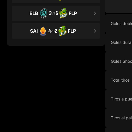
3
6
ELB
FLP
VS
Goles dobl
4
2
SAI
FLP
VS
Goles dur
Goles Shoo
Total tiros
Tiros a pue
Tiros al pa