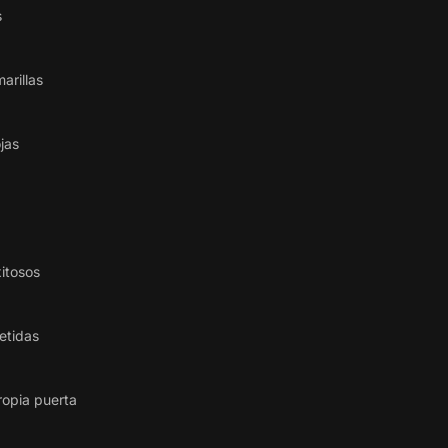
s
arillas
jas
itosos
etidas
ropia puerta