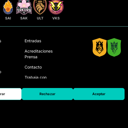
SAI
SAK
ULT
VKS
s
Entradas
Acreditaciones
Prensa
Contacto
o
Trabaja con
ega la
nosotros
rar
Rechazar
Aceptar
viso Legal
|
Política de Privacidad y Cookies
|
Canal de denuncias
|
Configurar