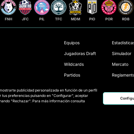
FNH
JFC
PIL
TFC
MDM
PIO
POR
RDB
Equipos
Estadística
Jugadoras Draft
Simulador
Wildcards
Mercato
Partidos
Reglament
Clasificación
Cómo se ju
 mostrarte publicidad personalizada en función de un perfil
Queens
r tus preferencias pulsando en "Configurar", aceptar
Configu
ionando "Rechazar". Para más información consulta
A