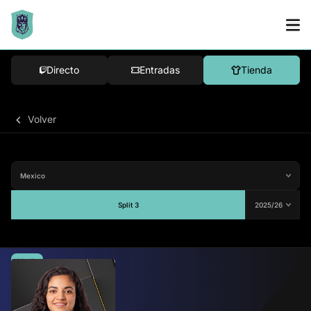
Directo
Entradas
Tienda
Volver
Split 3
Media
-