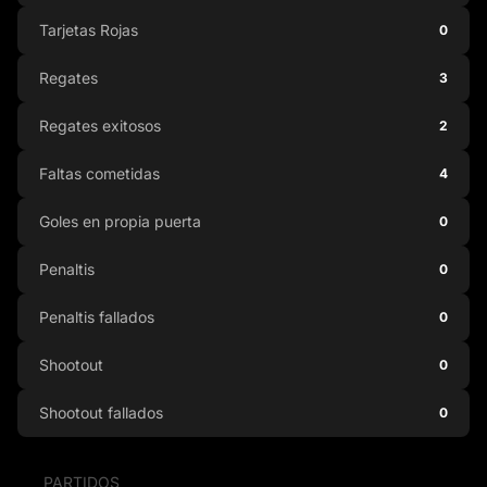
Tarjetas Rojas
0
Regates
3
Regates exitosos
2
Faltas cometidas
4
Goles en propia puerta
0
Penaltis
0
Penaltis fallados
0
Shootout
0
Shootout fallados
0
PARTIDOS