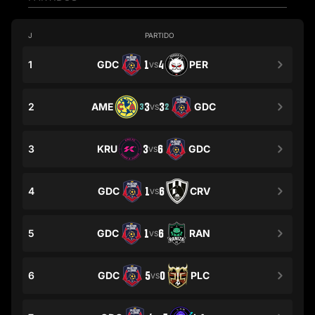
J
PARTIDO
1
GDC
1
4
PER
VS
2
AME
3
3
GDC
3
2
VS
3
KRU
3
6
GDC
VS
4
GDC
1
6
CRV
VS
5
GDC
1
6
RAN
VS
6
GDC
5
0
PLC
VS