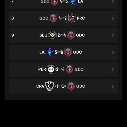
7
GDC
4
5
LA
VS
8
GDC
4
2
PRC
VS
9
SEU
2
4
GDC
VS
LA
5
6
GDC
VS
PER
2
4
GDC
VS
CRV
1
1
GDC
2
3
VS