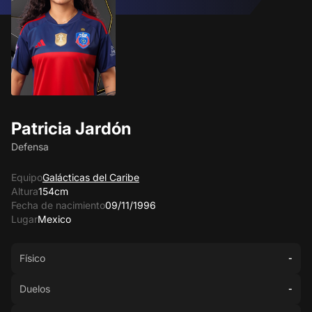
Patricia Jardón
Defensa
Equipo
Galácticas del Caribe
Altura
154cm
Fecha de nacimiento
09/11/1996
Lugar
Mexico
Físico
-
Duelos
-