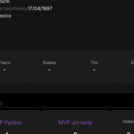
65cm
e nacimiento
17/04/1997
exico
Físico
Duelos
Tiro
D
-
-
-
S
Goles
 Partido
MVP Jornada