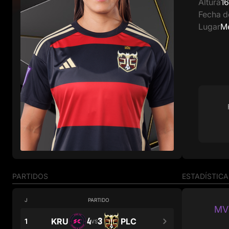
Altura
1
Fecha d
Lugar
M
PARTIDOS
ESTADÍSTICA
J
PARTIDO
MVP
4
3
KRU
PLC
1
VS