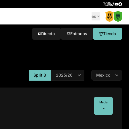
es
Directo
Entradas
Tienda
Split 3
Media
-