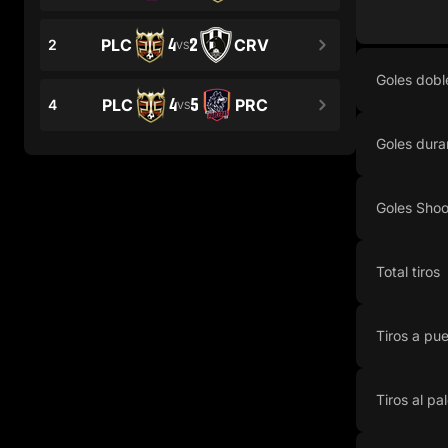
4
2
PLC
CRV
2
VS
Goles dobl
4
5
PLC
PRC
4
VS
Goles dur
Goles Shoo
Total tiros
Tiros a pue
Tiros al pa