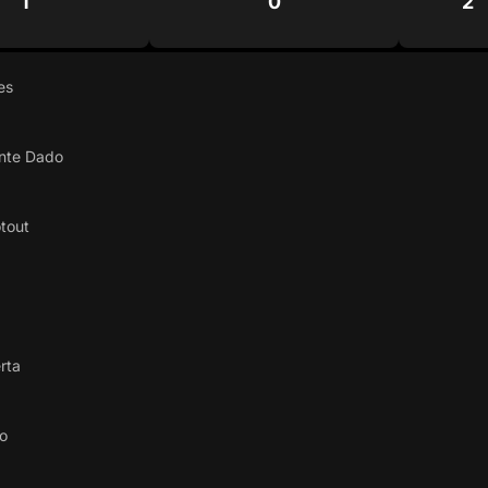
1
0
2
es
ante Dado
tout
rta
lo