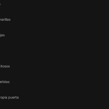
s
arillas
jas
itosos
etidas
ropia puerta