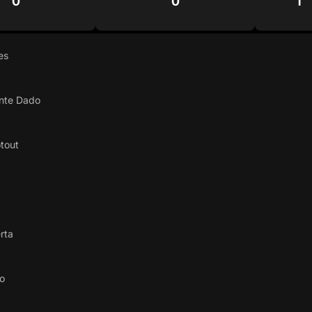
0
0
1
es
ante Dado
tout
rta
lo