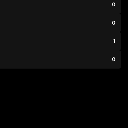
0
0
1
0