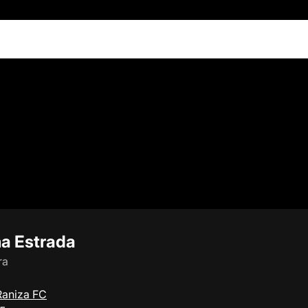
na Estrada
ra
Raniza FC