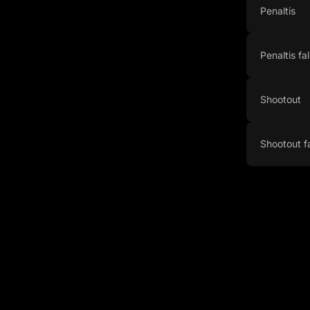
Penaltis
Penaltis fa
Shootout
Shootout f