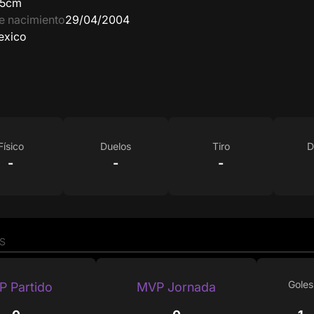
55cm
e nacimiento
29/04/2004
exico
Físico
Duelos
Tiro
D
-
-
-
S
Goles
 Partido
MVP Jornada