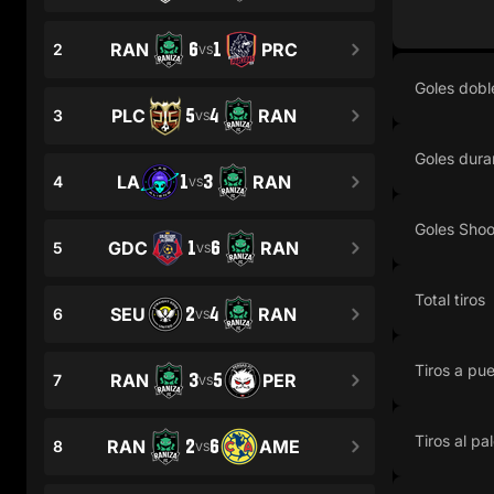
6
1
RAN
PRC
2
VS
Goles dobl
5
4
PLC
RAN
3
VS
Goles dur
1
3
LA
RAN
4
VS
Goles Shoo
1
6
GDC
RAN
5
VS
Total tiros
2
4
SEU
RAN
6
VS
Tiros a pue
3
5
RAN
PER
7
VS
Tiros al pa
2
6
RAN
AME
8
VS