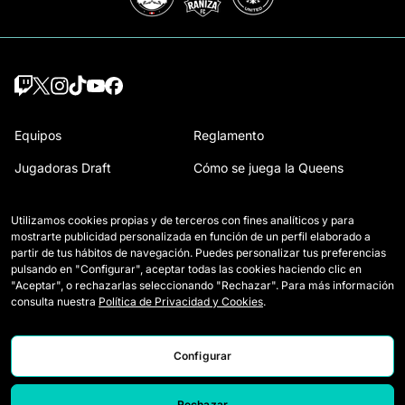
Equipos
Reglamento
Jugadoras Draft
Cómo se juega la Queens
Wildcards
Acreditaciones Prensa
Utilizamos cookies propias y de terceros con fines analíticos y para
Partidos
Contacto
mostrarte publicidad personalizada en función de un perfil elaborado a
partir de tus hábitos de navegación. Puedes personalizar tus preferencias
Clasificación
Trabaja con nosotros
pulsando en "Configurar", aceptar todas las cookies haciendo clic en
"Aceptar", o rechazarlas seleccionando "Rechazar". Para más información
Estadísticas
consulta nuestra
Política de Privacidad y Cookies
.
Configurar
Rechazar