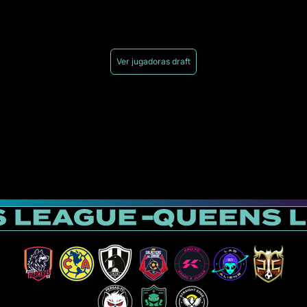
Ver jugadoras draft