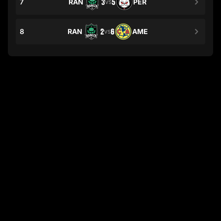
7
RAN
3
5
PER
VS
8
RAN
2
6
AME
VS