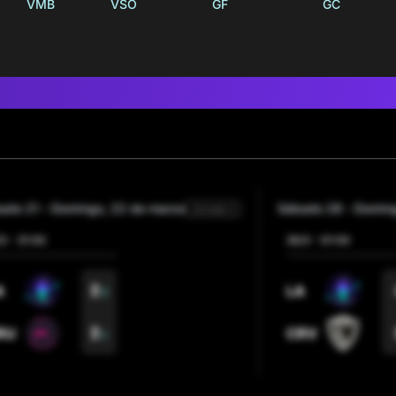
VMB
VSO
GF
GC
bado 21
-
domingo, 22 de marzo
sábado 28
-
domin
Jornada 2
/3
-
21:00
29/3
-
01:00
2
A
LA
2
2
RU
CRV
1