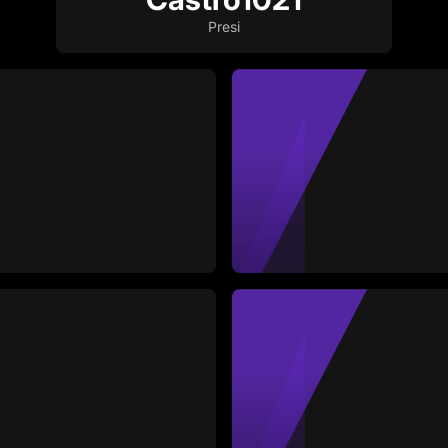
Presi
Jennife
Media
Portera
-
Amarillas
Rojas
Partido
1
0
1
#24