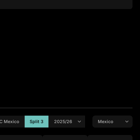
ajunov
Media
85
s
Goles
Asist.
Amarillas
Rojas
5
0
0
0
C Mexico
Split 3