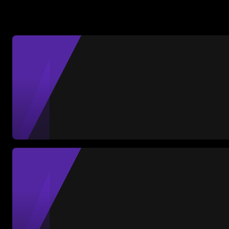
Gabriela Machuca
Portera
1
MVP Partido
Partidos
Goles enc.
Ratio
10
24
2.40
#1