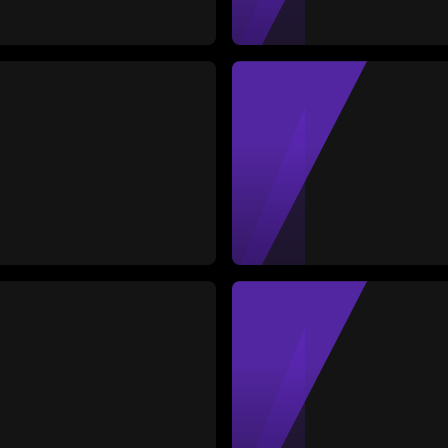
Deneva
Media
Defensa
73
MVP Part
Amarillas
Rojas
Partido
1
0
10
#4
Juana G
Media
Defensa
-
MVP Part
Amarillas
Rojas
Partido
0
0
8
#6