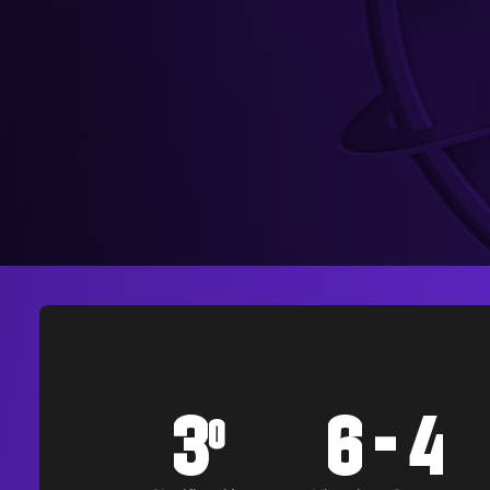
3
6 - 4
o