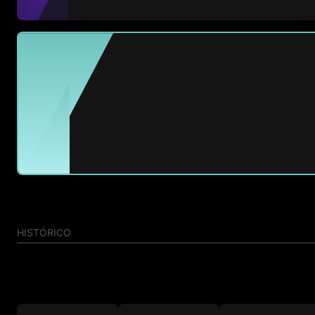
Lorena Alvarado
Medio
Partidos
Goles
Asist.
9
0
1
#30
Belen Padilla
Medio
HISTÓRICO
Partidos
Goles
Asist.
1
0
0
#5