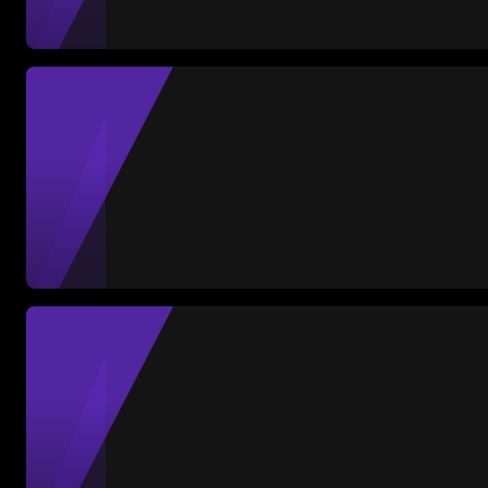
Carmen Ramos
Defensa
Partidos
Goles
Asist.
8
0
0
#16
Fernanda Sarellano
Defensa
2
MVP Partido
Partidos
Goles
Asist.
9
11
8
#22