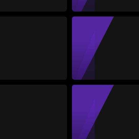
Mitzy G
Media
Defensa
-
Amarillas
Rojas
Partido
0
0
9
#27
Kennedy
Media
Medio
83
Amarillas
Rojas
Partido
0
0
8
#28