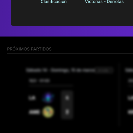
Clasificación
Victorias - Derrotas
PRÓXIMOS PARTIDOS
sábado 14
-
domingo, 15 de marzo
sá
Jornada 1
15/3
-
01:00
21
4
LA
L
2
AME
K