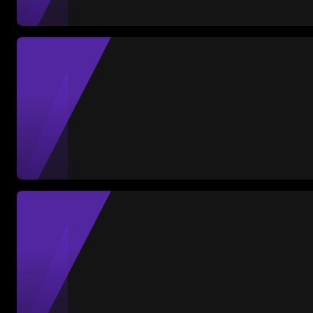
Mildred Ugalde
Defensa
Partidos
Goles
Asist.
7
0
0
#32
Paulina De María
Defensa
Partidos
Goles
Asist.
10
1
0
#31