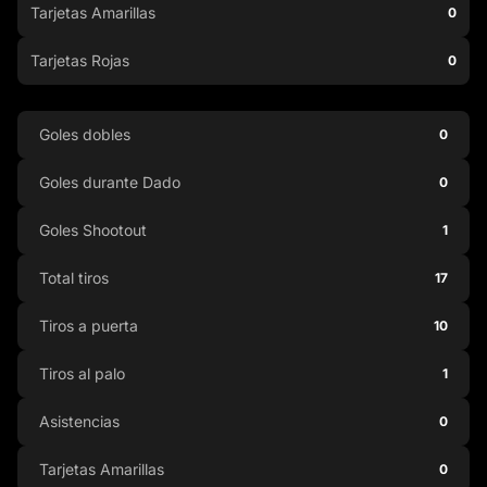
Tarjetas Amarillas
0
Tarjetas Rojas
0
Goles dobles
0
Goles durante Dado
0
Goles Shootout
1
Total tiros
17
Tiros a puerta
10
Tiros al palo
1
Asistencias
0
Tarjetas Amarillas
0