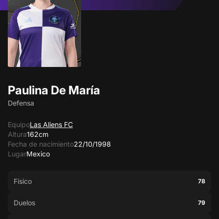
Paulina De María
Defensa
Equipo
Las Aliens FC
Altura
162cm
Fecha de nacimiento
22/10/1998
Lugar
Mexico
Físico
78
Duelos
79