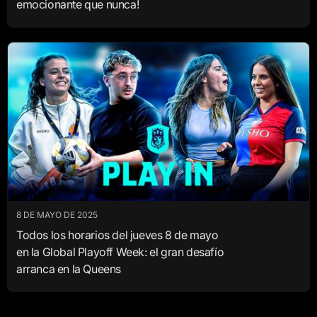
emocionante que nunca!
8 DE MAYO DE 2025
Todos los horarios del jueves 8 de mayo
en la Global Playoff Week: el gran desafío
arranca en la Queens