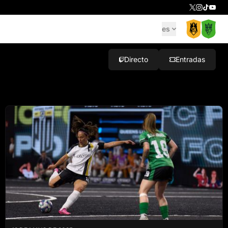
es
Directo
Entradas