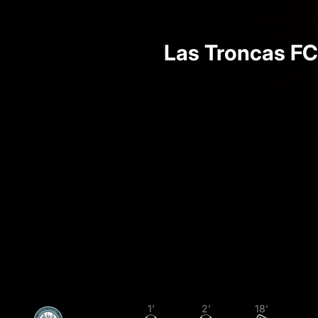
Las Troncas FC
1'
2'
18'