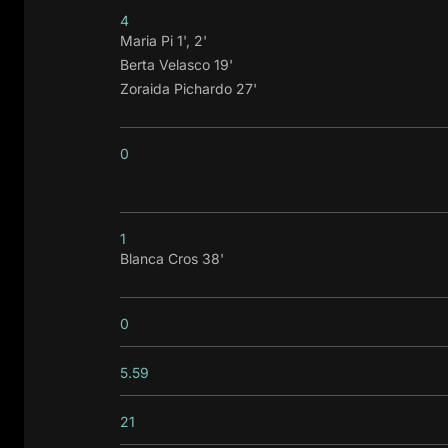
4
Maria Pi 1', 2'
Berta Velasco 19'
Zoraida Pichardo 27'
0
1
Blanca Cros 38'
0
5.59
21