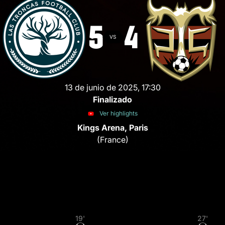
5
4
VS
13 de junio de 2025
,
17:30
Finalizado
Ver highlights
Kings Arena, Paris
(France)
19'
27'