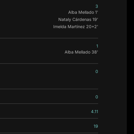
3
Alba Mellado 1'
Nataly Cárdenas 19'
Imelda Martínez 20+2'
1
Alba Mellado 38'
0
0
4.11
19