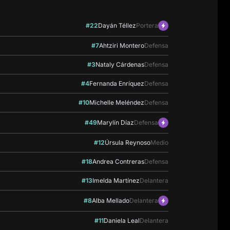
#22
Dayán Téllez
Portera
#7
Ahtziri Montero
Defensa
#3
Nataly Cárdenas
Defensa
#4
Fernanda Enríquez
Defensa
#10
Michelle Meléndez
Defensa
#49
Marylín Díaz
Defensa
#12
Úrsula Reynoso
Medio
#18
Andrea Contreras
Defensa
#13
Imelda Martínez
Delantera
#8
Alba Mellado
Delantera
#11
Daniela Leal
Delantera