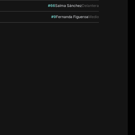
#66
Salma Sánchez
Delantera
#9
Fernanda Figueroa
Medio