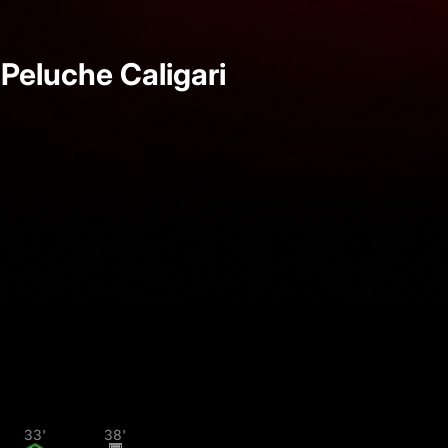
Peluche Caligari
33'
38'