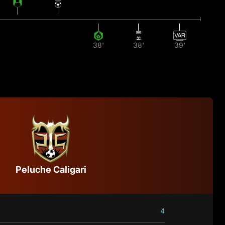
38'
38'
39'
Peluche Caligari
4