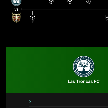
vs
1'
1
Las Troncas FC
5