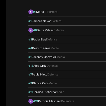
#1
Maria Pi
Portera
#13
Ainara Navas
Portera
#8
Berta Velasco
Medio
#3
Paula Blas
Defensa
#4
Beatriz Pérez
Medio
#10
Aroney González
Medio
#18
Alba Ortiz
Defensa
#7
Paula Nieto
Defensa
#9
Blanca Cros
Medio
#11
Zoraida Pichardo
Medio
#19
Patricia Mascaro
Delantera