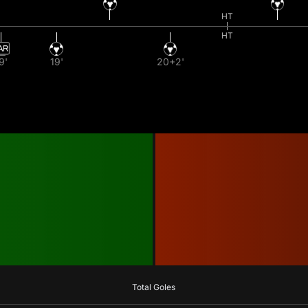
HT
HT
9'
19'
20+2'
Total Goles