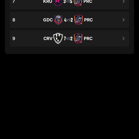
7
KRU
3
5
PRC
VS
8
GDC
4
2
PRC
VS
9
CRV
7
2
PRC
VS