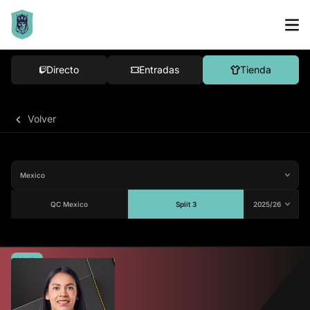
Directo
Entradas
Tienda
Volver
QC Mexico
Split 3
Media
79