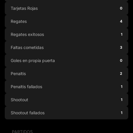
Tarjetas Rojas
0
Regates
4
Regates exitosos
1
Faltas cometidas
3
Goles en propia puerta
0
Penaltis
2
Penaltis fallados
1
Shootout
1
Shootout fallados
1
PARTIDOS