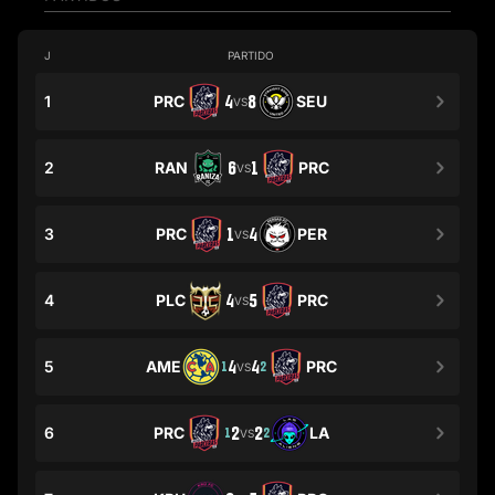
J
PARTIDO
1
PRC
4
8
SEU
VS
2
RAN
6
1
PRC
VS
3
PRC
1
4
PER
VS
4
PLC
4
5
PRC
VS
5
AME
4
4
PRC
1
2
VS
6
PRC
2
2
LA
1
2
VS