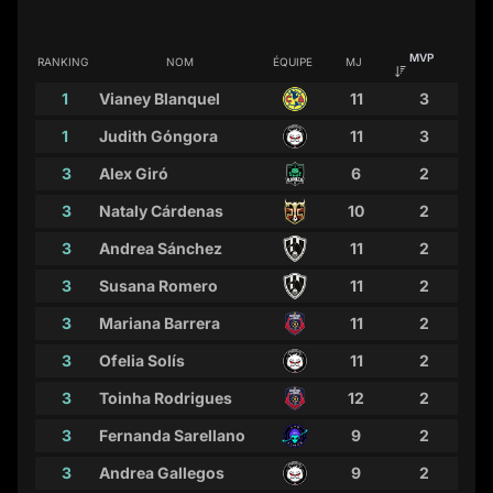
MVP
RANKING
NOM
ÉQUIPE
MJ
1
Vianey Blanquel
11
3
1
Judith Góngora
11
3
3
Alex Giró
6
2
3
Nataly Cárdenas
10
2
3
Andrea Sánchez
11
2
3
Susana Romero
11
2
3
Mariana Barrera
11
2
3
Ofelia Solís
11
2
3
Toinha Rodrigues
12
2
3
Fernanda Sarellano
9
2
3
Andrea Gallegos
9
2