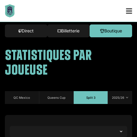
Direct
Billetterie
Boutique
STATISTIQUES PAR
JOUEUSE
QC Mexico
Queens Cup
Split 3