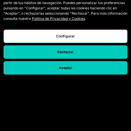
12
Nailea Hernández
5
1
partir de tus hábitos de navegación. Puedes personalizar tus preferencias
pulsando en "Configurar", aceptar todas las cookies haciendo clic en
"Aceptar", o rechazarlas seleccionando "Rechazar". Para más información
consulta nuestra
Política de Privacidad y Cookies
.
Configurar
Rechazar
Aceptar
Équipes
Règlement
Joueuses Draft
Comment se joue la Queens
Wildcards
Accréditations Presse
Matchs
Nous contacter