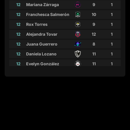
12
Mariana Zárraga
9
1
12
Franchesca Salmerón
10
1
12
Rox Torres
9
1
12
Alejandra Tovar
12
1
12
Juana Guerrero
8
1
12
Daniela Lozano
11
1
12
Evelyn González
11
1
12
Andrea Alamán
10
1
12
Fer Piña
10
1
12
Itzel Cruz
9
1
12
Deneva Cagigas
10
1
12
Nikol Ramos
10
1
12
Valeria Macías
9
1