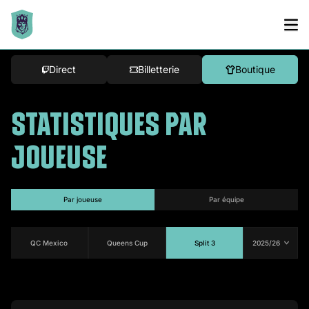
Direct
Billetterie
Boutique
STATISTIQUES PAR
JOUEUSE
par joueuse
par équipe
QC Mexico
Queens Cup
Split 3