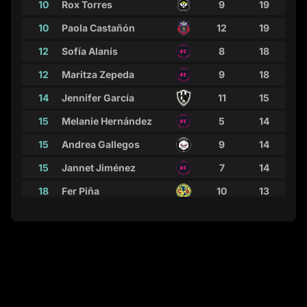
10
Rox Torres
9
19
10
Paola Castañón
12
19
12
Sofía Alanís
8
18
12
Maritza Zepeda
9
18
14
Jennifer García
11
15
15
Melanie Hernández
5
14
15
Andrea Gallegos
9
14
15
Jannet Jiménez
7
14
18
Fer Piña
10
13
19
Franchesca Salmerón
10
12
19
Daniela Oscoy
10
12
19
Dulce Alvarado
10
12
22
Valeria Castro
9
11