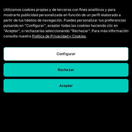
32
Mitzy Guereca
9
8
Utilizamos cookies propias y de terceros con fines analíticos y para
mostrarte publicidad personalizada en función de un perfil elaborado a
38
Andrea Sánchez
11
7
partir de tus hábitos de navegación. Puedes personalizar tus preferencias
pulsando en "Configurar", aceptar todas las cookies haciendo clic en
38
Carolina Zepeda
9
7
"Aceptar", o rechazarlas seleccionando "Rechazar". Para más información
consulta nuestra
Política de Privacidad y Cookies
.
38
Danna Espinoza
8
7
38
Rosa Aguiar
7
7
Configurar
42
Brenda Sosa
11
6
42
Yuliana Mora
7
6
Rechazar
42
Ingrid Islas
9
6
Aceptar
42
Devanny Carmona
10
6
47
Andrea Alamán
10
5
47
Karen Lozoya
11
5
Équipes
Règlement
47
Deneva Cagigas
10
5
Joueuses Draft
Comment se joue la Queens
47
Arlett Tovar
9
5