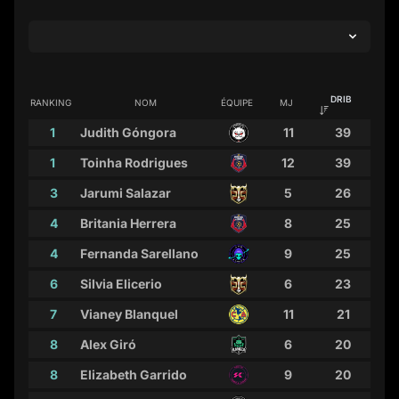
DRIB
RANKING
NOM
ÉQUIPE
MJ
1
Judith Góngora
11
39
1
Toinha Rodrigues
12
39
3
Jarumi Salazar
5
26
4
Britania Herrera
8
25
4
Fernanda Sarellano
9
25
6
Silvia Elicerio
6
23
7
Vianey Blanquel
11
21
8
Alex Giró
6
20
8
Elizabeth Garrido
9
20