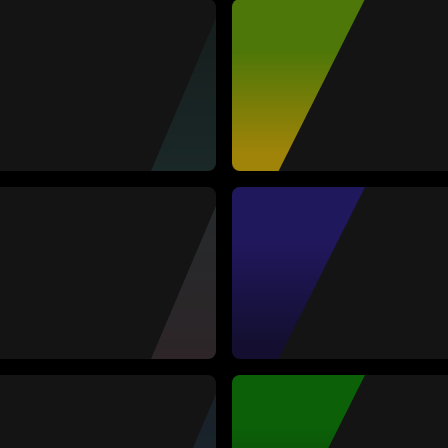
ópez
na Clark