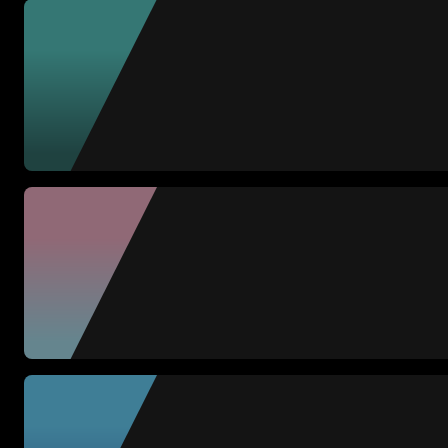
1K FC
Lia Sikora + Uxue L
EL BARRIO
Adri Contreras + Llu
FUN-HADAS FC