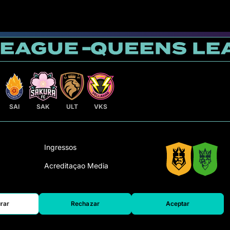
SAI
SAK
ULT
VKS
Ingressos
Acreditaçao Media
to
Contato
ga a
Trabalhe conosco
rar
Rechazar
Aceptar