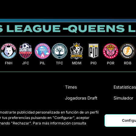
FNH
JFC
PIL
TFC
MDM
PIO
POR
RDB
Times
Estatísticas
Jogadoras Draft
Simulador
Wildcards
Regulamen
 mostrarte publicidad personalizada en función de un perfil
r tus preferencias pulsando en "Configurar", aceptar
Jogos
Como se jo
Configu
ionando "Rechazar". Para más información consulta
Queens
Classificação