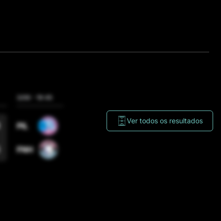
VELLAKAS FC
Cristina Pedroche + Vicky López
3/06
-
19:45
3/06
-
20:30
3/06
-
21:15
Ver todos os resultados
7
4
PIL
ULT
PIO
3
2
FNH
ELB
FLP