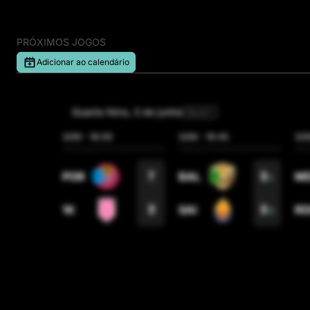
ULTIMATE MÓSTO
DjMaRiiO + Noe997
PRÓXIMOS JOGOS
Adicionar ao calendário
quarta-feira, 3 de junho
Round 1
3/06
-
16:00
3/06
-
16:45
3/0
7
5
POR
BAL
M
1
3
5
1K
SAI
R
2