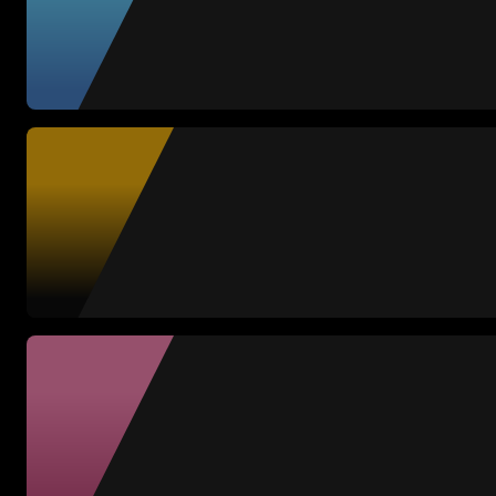
Mar Lucas
LAS PILARES FC
Marina Riverss + Luc
MADAM FC
Celia Reina + Cristó