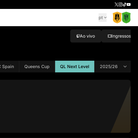
pt
Ao vivo
Ingressos
 Spain
Queens Cup
QL Next Level