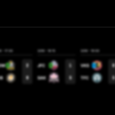
LES
7
6
-
17:30
3/06
-
18:15
3/06
-
19:00
2
1
8
DM
JFC
VKS
9
5
5
DB
SAK
TFC