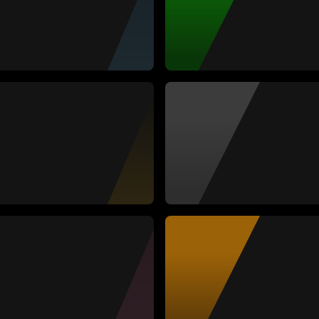
ii Borro
bal