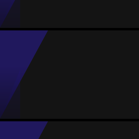
Jogos
Gols
Assist.
Amarelos
Vermelhos
0
0
0
0
0
Lívia Martínez
Média
Meia
78
#15
Jogos
Gols
Assist.
Amarelos
Vermelhos
2
0
0
1
0
Queralt Figuls
Média
Meia
-