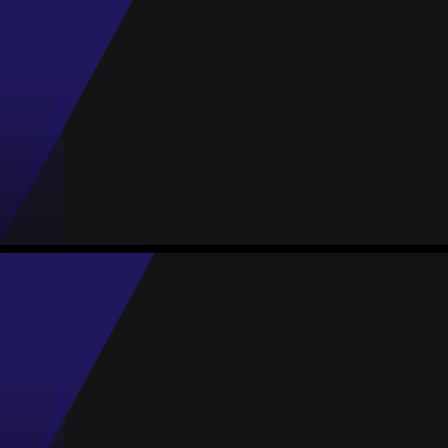
Meia
71
#21
Jogos
Gols
Assist.
Amarelos
Vermelhos
0
0
0
0
0
Gabriella Langella
Média
Meia
-
#90