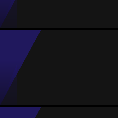
Jogos
Gols
Assist.
Amarelos
Vermelhos
2
0
0
0
0
Carlota Arce
Média
Meia
-
#7
Jogos
Gols
Assist.
Amarelos
Vermelhos
2
0
0
0
0
Eva Guardiola
Média