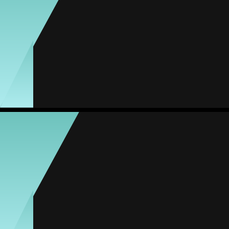
#8
Jogos
Gols
Assist.
Amarelos
Vermelhos
2
0
0
0
0
María Módenes
Média
Defesa
-
#16
Jogos
Gols
Assist.
Amarelos
Vermelhos