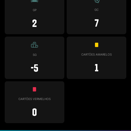
GC
GP
7
2
CARTÕES AMARELOS
SG
1
-5
CARTÕES VERMELHOS
0