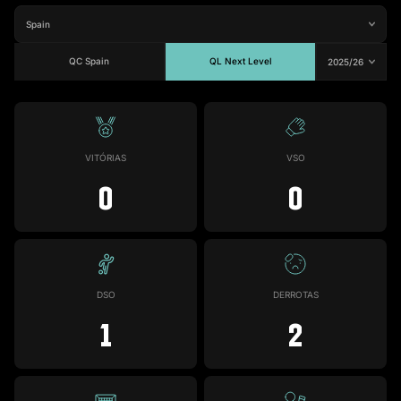
QC Spain
QL Next Level
#14
Jogos
Gols
Assist.
Amarelos
Vermelhos
2
0
0
0
0
VITÓRIAS
VSO
0
0
DSO
DERROTAS
1
2