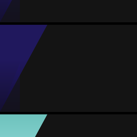
Jogos
Gols
Assist.
Amarelos
Vermelhos
2
0
0
0
0
Judit Domene
Média
Atacante
-
#22
Jogos
Gols
Assist.
Amarelos
Vermelhos
2
0
0
0
0
Lucia Mateo
Média
Atacante
-