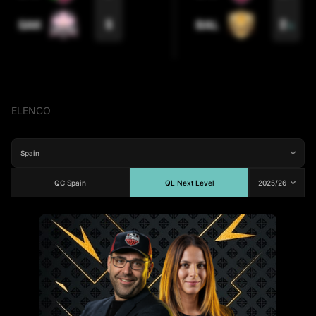
5
2
SAK
BAL
4
ELENCO
QC Spain
QL Next Level