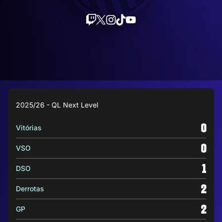
2025/26 - QL Next Level
0
Vitórias
0
VSO
1
DSO
2
Derrotas
2
GP