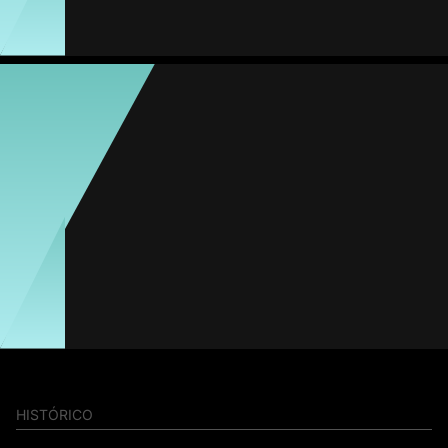
0
0
0
0
0
Alicia Hernández
Média
Atacante
79
#11
1
MVP Jogo
Jogos
Gols
Assist.
Amarelos
Vermelhos
2
1
0
0
0
Clàudia Martí
Média
Atacante
-
HISTÓRICO