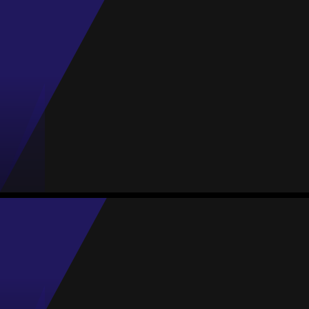
Toni Santiago
Treinador
Anna Tan
Média
Goleira
80