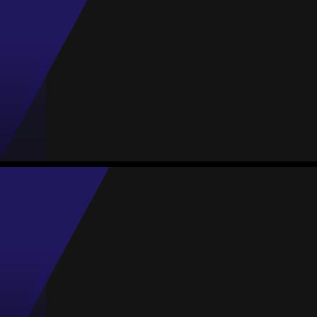
#9
Jogos
Gols
Assist.
Amarelos
Vermelhos
2
1
0
0
0
Carla Ventura
Média
Atacante
77
#20