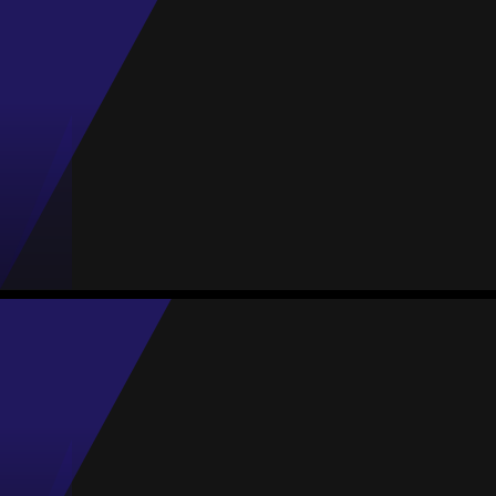
Média
Defesa
76
#6
Jogos
Gols
Assist.
Amarelos
Vermelhos
2
0
1
0
0
Sara García
Média
Defesa
73
#17