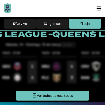
Ao vivo
Ingressos
Loja
sábado, 14
-
domingo, 15 de março
Jornada 1
14/03
-
21:00
14/03
-
22:00
14/03
-
23:00
1
4
GDC
KRU
CRV
4
3
PER
PLC
RAN
Ver todos os resultados