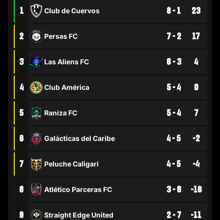
1
8 - 1
23
Club de Cuervos
2
7 - 2
17
Persas FC
3
6 - 3
4
Las Aliens FC
4
5 - 4
0
Club América
5
5 - 4
7
Raniza FC
6
4 - 5
-2
Galácticas del Caribe
7
4 - 5
-4
Peluche Caligari
8
3 - 6
-16
Atlético Parceras FC
9
2 - 7
-11
Straight Edge United