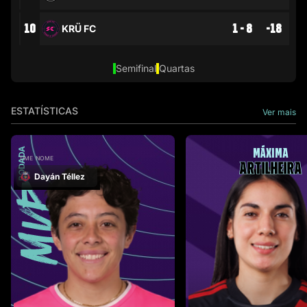
10
1 - 8
-18
KRÜ FC
Semifinal
Quartas
ESTATÍSTICAS
Ver mais
MÁXIMA
RODADA
TIME
NOME
ARTILHEIRA
Dayán Téllez