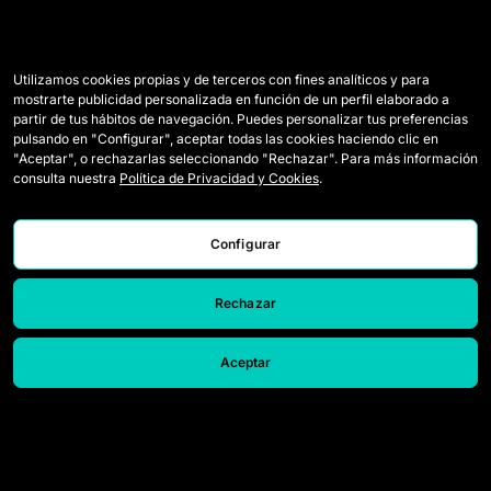
Utilizamos cookies propias y de terceros con fines analíticos y para
mostrarte publicidad personalizada en función de un perfil elaborado a
partir de tus hábitos de navegación. Puedes personalizar tus preferencias
pulsando en "Configurar", aceptar todas las cookies haciendo clic en
"Aceptar", o rechazarlas seleccionando "Rechazar". Para más información
consulta nuestra
Política de Privacidad y Cookies
.
Configurar
Rechazar
Aceptar