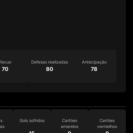
Recuo
Defesas realizadas
Antecipação
70
80
78
as
Gols sofridos
Cartões
Cartões
das
amarelos
vermelhos