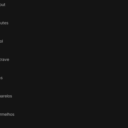
out
hutes
ol
trave
as
arelos
rmelhos