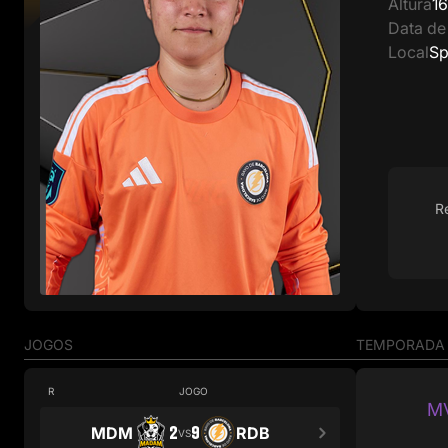
Altura
1
Data de
Local
Sp
R
JOGOS
TEMPORADA
R
JOGO
M
2
9
MDM
RDB
VS