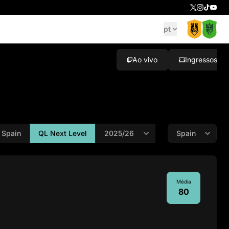
pt
Ao vivo
Ingressos
 Spain
QL Next Level
Média
80