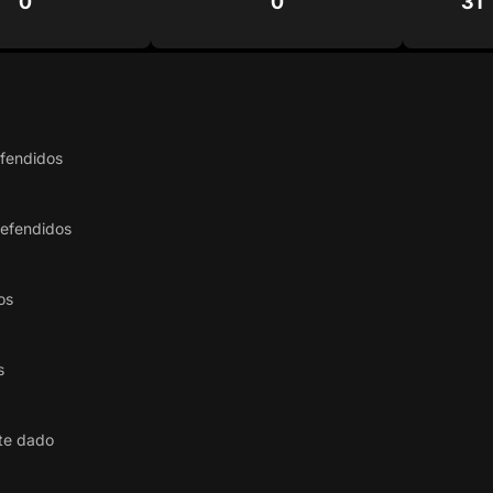
0
0
31
efendidos
defendidos
os
s
te dado