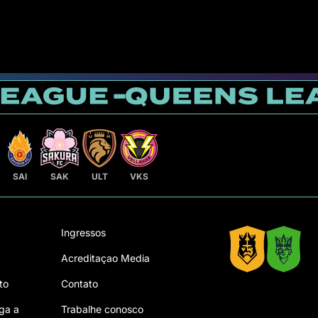
SAI
SAK
ULT
VKS
Ingressos
Acreditaçao Media
to
Contato
ga a
Trabalhe conosco