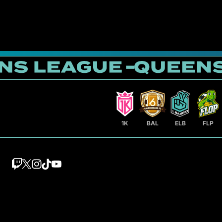
1K
BAL
ELB
FLP