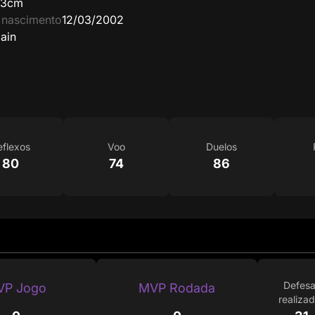
63cm
 nascimento
12/03/2002
ain
eflexos
Voo
Duelos
80
74
86
Defes
VP Jogo
MVP Rodada
realiza