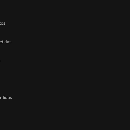
tos
etidas
a
erdidos