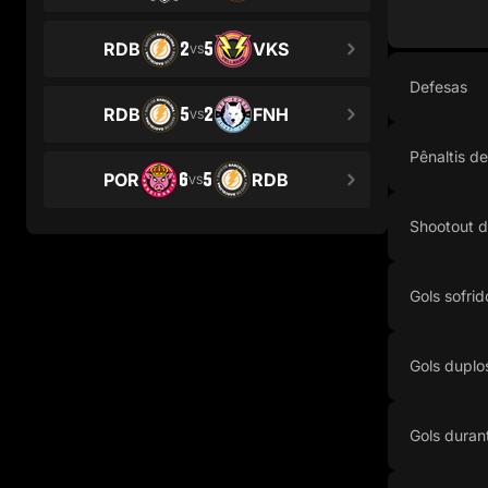
2
5
RDB
VKS
VS
Defesas
5
2
RDB
FNH
VS
Pênaltis d
6
5
POR
RDB
VS
Shootout 
Gols sofrid
Gols duplo
Gols duran