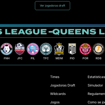
Ver jogadoras draft
FNH
JFC
PIL
TFC
MDM
PIO
POR
RDB
Times
Estatísticas
Jogadoras Draft
Simulador
Wildcards
Regulamen
Jogos
Como se jo