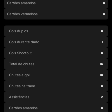
Cartões amarelos
0
Cartões vermelhos
0
Gols duplos
0
Gols durante dado
1
Gols Shootout
0
Total de chutes
16
Chutes a gol
10
Chutes na trave
0
Assistências
2
Cartões amarelos
0