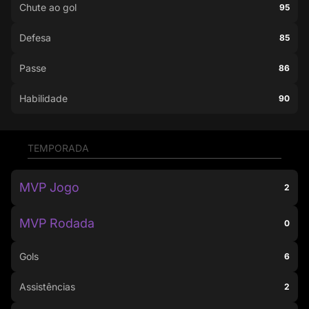
Chute ao gol
95
Defesa
85
Passe
86
Habilidade
90
TEMPORADA
MVP Jogo
2
MVP Rodada
0
Gols
6
Assistências
2