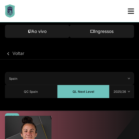
Ao vivo
Ingressos
Voltar
QC Spain
QL Next Level
Média
91