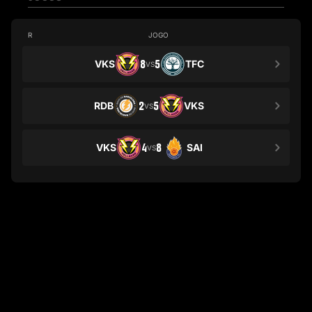
R
JOGO
VKS
8
5
TFC
VS
RDB
2
5
VKS
VS
VKS
4
8
SAI
VS