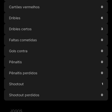
Cartões vermelhos
0
Dribles
6
Dribles certos
3
Faltas cometidas
0
Gols contra
0
Pênaltis
0
Pênaltis perdidos
0
Shootout
1
Shootout perdidos
0
JOGOS