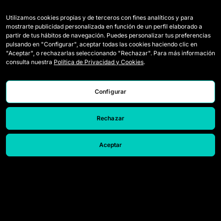
Utilizamos cookies propias y de terceros con fines analíticos y para
Times
Regulamento
mostrarte publicidad personalizada en función de un perfil elaborado a
partir de tus hábitos de navegación. Puedes personalizar tus preferencias
Jogadoras Draft
Como se joga a Queens
pulsando en "Configurar", aceptar todas las cookies haciendo clic en
"Aceptar", o rechazarlas seleccionando "Rechazar". Para más información
Wildcards
Ingressos
consulta nuestra
Política de Privacidad y Cookies
.
Jogos
Acreditaçao Media
Classificação
Contato
Configurar
Estatísticas
Trabalhe conosco
Rechazar
Simulador
Aceptar