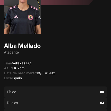
Alba Mellado
Atacante
Time
Vellakas FC
Altura
162cm
Data de nascimento
18/03/1992
Local
Spain
Físico
89
Duelos
93