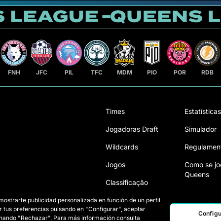
FNH
JFC
PIL
TFC
MDM
PIO
POR
RDB
Times
Estatísticas
Jogadoras Draft
Simulador
Wildcards
Regulamen
Jogos
Como se jo
Queens
Classificação
 mostrarte publicidad personalizada en función de un perfil
r tus preferencias pulsando en "Configurar", aceptar
Configu
ionando "Rechazar". Para más información consulta