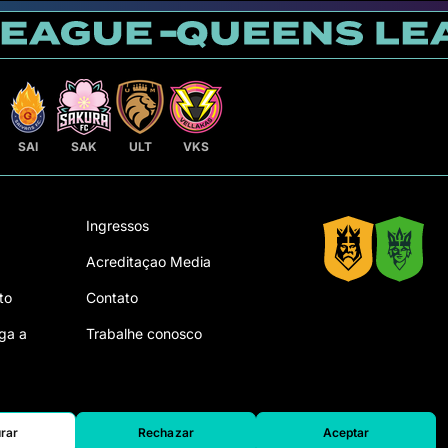
SAI
SAK
ULT
VKS
Ingressos
Acreditaçao Media
to
Contato
ga a
Trabalhe conosco
rar
Rechazar
Aceptar