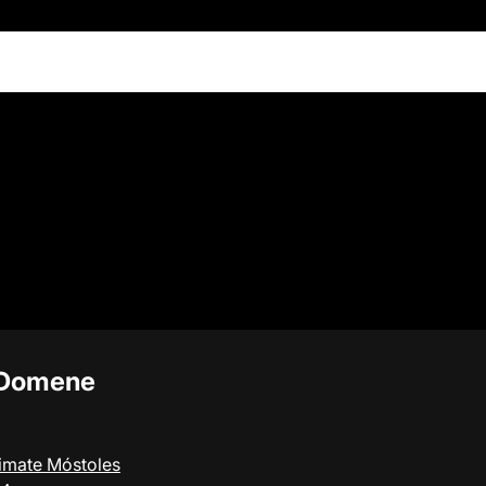
 Domene
timate Móstoles