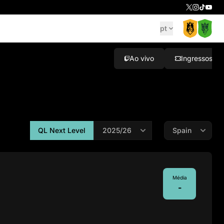
pt
Ao vivo
Ingressos
QL Next Level
Média
-