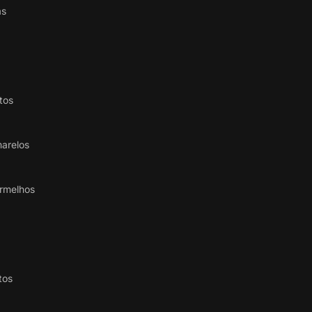
as
tos
arelos
rmelhos
tos