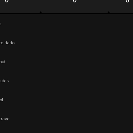
0
0
0
s
te dado
out
hutes
ol
trave