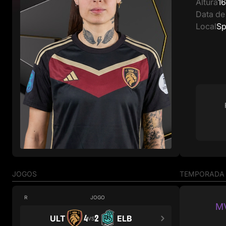
Altura
1
Data de
Local
Sp
JOGOS
TEMPORADA
R
JOGO
M
4
2
ULT
ELB
VS