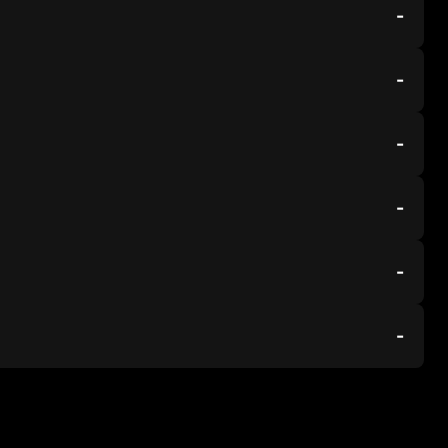
-
-
-
-
-
-