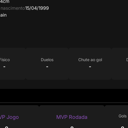
64cm
 nascimento
15/04/1999
ain
Físico
Duelos
Chute ao gol
-
-
-
Gols
VP Jogo
MVP Rodada