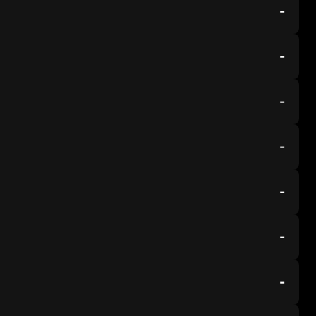
-
-
-
-
-
-
-