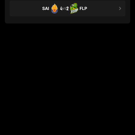
SAI
4
2
FLP
VS