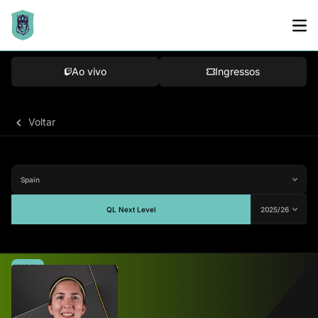
Ao vivo
Ingressos
Voltar
QL Next Level
Média
-