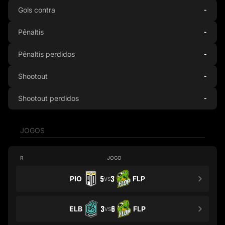
Gols contra
-
Pênaltis
-
Pênaltis perdidos
-
Shootout
-
Shootout perdidos
-
JOGOS
R
JOGO
PIO
5
3
FLP
VS
ELB
3
6
FLP
VS