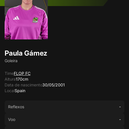
Paula Gámez
Goleira
Time
FLOP FC
Altura
170cm
Data de nascimento
30/05/2001
Local
Spain
Reflexos
-
Voo
-