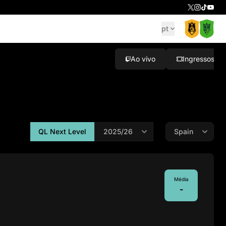
pt
Ao vivo
Ingressos
QL Next Level
Média
-