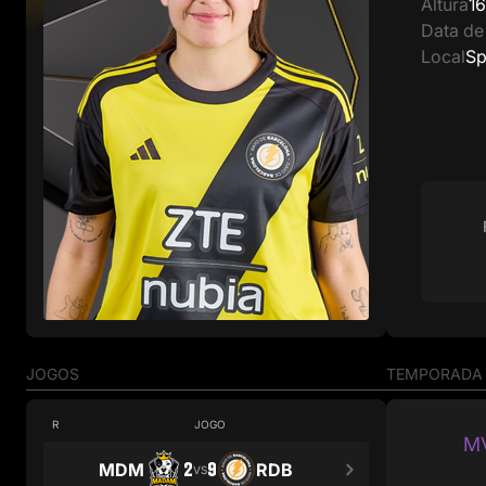
Altura
1
Data de
Local
Sp
JOGOS
TEMPORADA
R
JOGO
M
2
9
MDM
RDB
VS