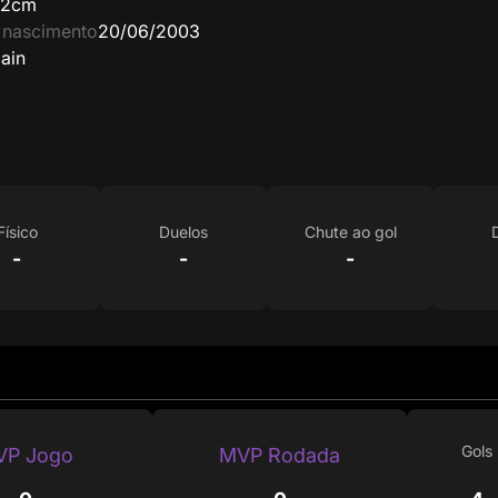
62cm
 nascimento
20/06/2003
ain
Físico
Duelos
Chute ao gol
-
-
-
Gols
VP Jogo
MVP Rodada