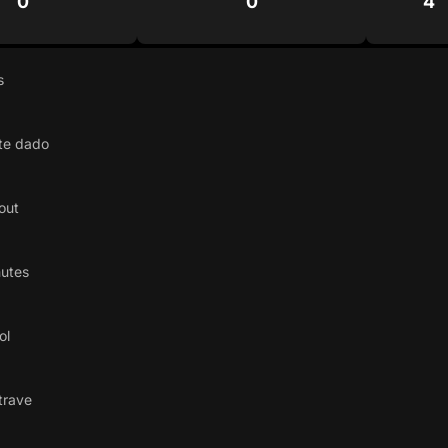
0
0
4
s
te dado
out
hutes
ol
trave