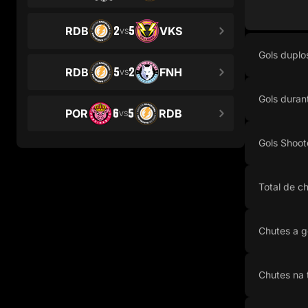
2
5
RDB
VKS
VS
Gols duplo
5
2
RDB
FNH
VS
Gols duran
6
5
POR
RDB
VS
Gols Shoot
Total de c
Chutes a g
Chutes na 