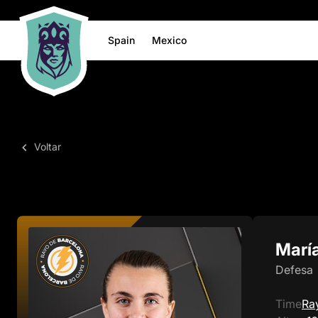
Spain
Mexico
Voltar
María
Defesa
Time
Ra