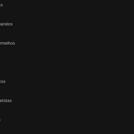
as
arelos
rmelhos
tos
etidas
a