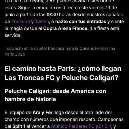
La cita es en
París
, pero puedes vivirla estés donde
estés. Sigue la emoción en directo este viernes 13 de
junio a partir de las 19:30 horas desde nuestros canales
de
YouTube
y
Twitch
, o
hazte con tus entradas
y siente
la magia desde el
Cupra Arena France
. ¡La fiesta está
servida!
Todo listo en la capital francesa para la Queens Finalissima
Paris 2025
El camino hasta París: ¿cómo llegan
Las Troncas FC y Peluche Caligari?
Peluche Caligari: desde América con
hambre de historia
El equipo de
Ara y Fer
llega desde el otro lado del
charco con números que imponen respeto. Campeonas
del
Split 1
al vencer a
Atlético Parceras FC por 0-1
, y