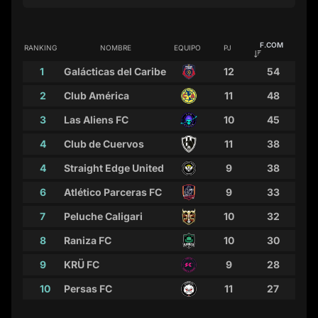
F.COM
RANKING
NOMBRE
EQUIPO
PJ
1
Galácticas del Caribe
12
54
2
Club América
11
48
3
Las Aliens FC
10
45
4
Club de Cuervos
11
38
4
Straight Edge United
9
38
6
Atlético Parceras FC
9
33
7
Peluche Caligari
10
32
8
Raniza FC
10
30
9
KRÜ FC
9
28
10
Persas FC
11
27