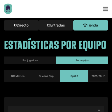
Directo
Entradas
Tienda
ESTADÍSTICAS POR EQUIPO
por jugadora
por equipo
QC Mexico
Queens Cup
Split 3