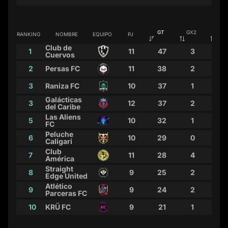
GT
GX2
PEN
RANKING
NOMBRE
EQUIPO
PJ
Club de
1
11
47
3
4
Cuervos
2
Persas FC
11
38
2
4
3
Raniza FC
10
37
1
9
Galácticas
3
12
37
2
3
del Caribe
Las Aliens
5
10
32
1
4
FC
Peluche
6
10
29
0
3
Caligari
Club
7
11
28
4
2
América
Straight
8
9
25
2
1
Edge United
Atlético
9
9
24
2
1
Parceras FC
10
KRÜ FC
9
21
1
2