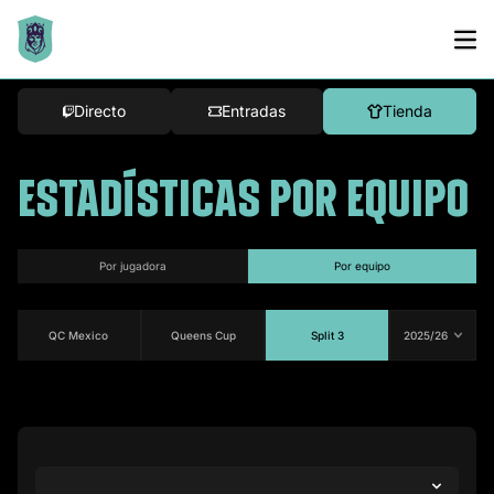
Directo
Entradas
Tienda
ESTADÍSTICAS POR EQUIPO
por jugadora
por equipo
QC Mexico
Queens Cup
Split 3