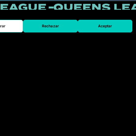
rar
Rechazar
Aceptar
SEU
s
Acreditaciones
Prensa
Contacto
o
Trabaja con
ega la
nosotros