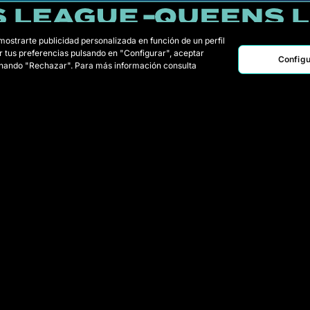
 mostrarte publicidad personalizada en función de un perfil
r tus preferencias pulsando en "Configurar", aceptar
Configu
ionando "Rechazar". Para más información consulta
AME
CRV
GDC
KRU
LA
PLC
PER
RAN
Equipos
Estadística
Jugadoras Draft
Noticias
Wildcards
Reglament
Partidos
Cómo se ju
Queens
Clasificación