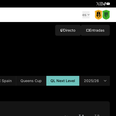
es
Directo
Entradas
 Spain
Queens Cup
QL Next Level
T.A.
T.R.