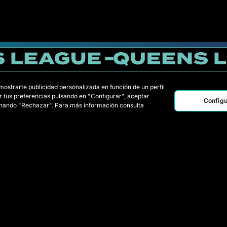
 mostrarte publicidad personalizada en función de un perfil
r tus preferencias pulsando en "Configurar", aceptar
Configu
ionando "Rechazar". Para más información consulta
FNH
JFC
PIL
TFC
MDM
PIO
POR
RDB
Equipos
Simulador
Jugadoras Draft
Noticias
Wildcards
Mercato
Partidos
Reglament