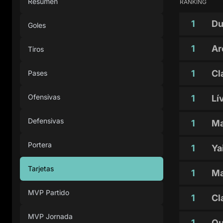
Resumen
RANKING
1
Du
Goles
1
Ar
Tiros
1
Cl
Pases
Ofensivas
1
Lí
Defensivas
1
Ma
Portera
1
Ya
Tarjetas
1
Ma
MVP Partido
1
Cl
MVP Jornada
1
Qu