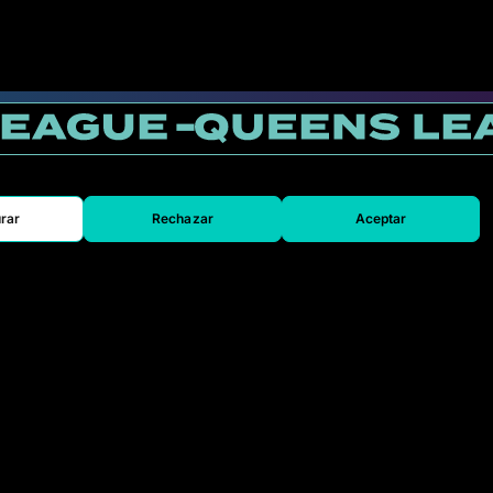
rar
Rechazar
Aceptar
SAI
SAK
ULT
VKS
Entradas
Acreditaciones
Prensa
Contacto
o
Trabaja con