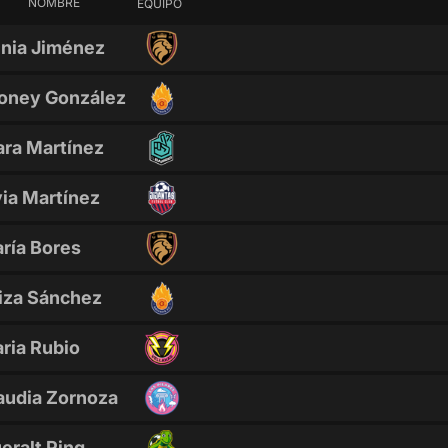
NOMBRE
EQUIPO
nia Jiménez
oney González
ara Martínez
via Martínez
ría Bores
iza Sánchez
ria Rubio
audia Zornoza
eralt Ping