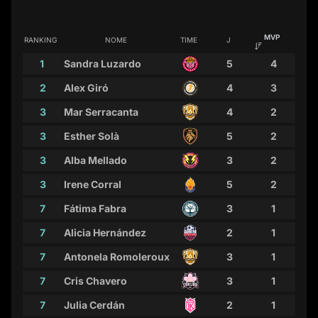
MVP
RANKING
NOME
TIME
J
1
Sandra Luzardo
5
4
2
Alex Giró
4
3
3
Mar Serracanta
4
2
3
Esther Solà
5
2
3
Alba Mellado
3
2
3
Irene Corral
5
2
7
Fátima Fabra
3
1
7
Alicia Hernández
2
1
7
Antonela Romoleroux
3
1
7
Cris Chavero
3
1
7
Julia Cerdán
2
1