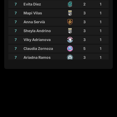
7
Evita Diez
2
1
7
Mapi Vilas
3
1
7
Anna Servià
3
1
7
Sheyla Andrino
3
1
7
Viky Adrianova
3
1
7
Claudia Zornoza
5
1
7
Ariadna Ramos
3
1