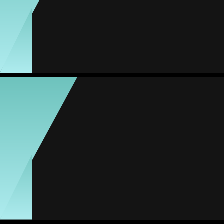
#12
Jogos
Gols
Assist.
Amarelos
Vermelhos
1
0
0
0
0
Sierra Castles
Média
Meia
-
#21
Jogos
Gols
Assist.
Amarelos
Vermelhos
0
0
0
0
0