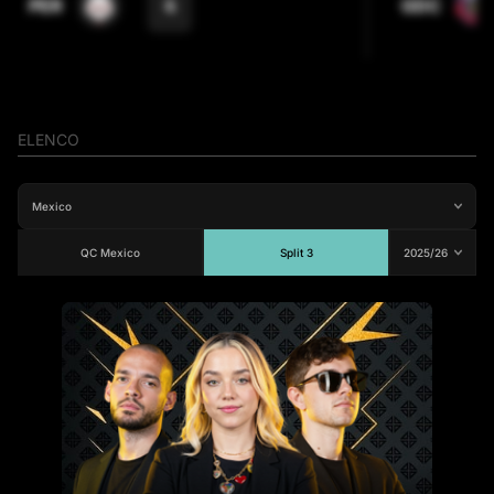
4
PER
GDC
ELENCO
QC Mexico
Split 3