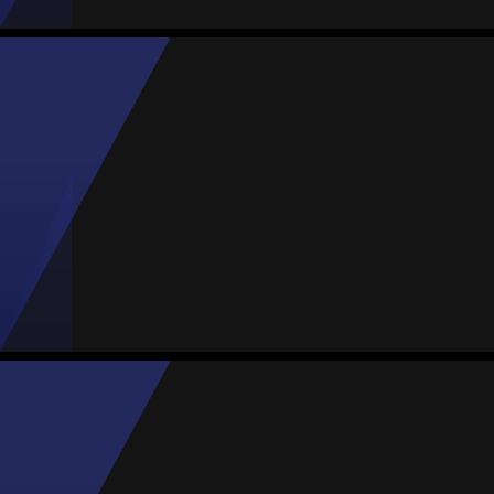
Karen Becerra
Média
Atacante
-
#77
Jogos
Gols
Assist.
Amarelos
Vermelhos
2
1
0
0
0
Ninette Montesinos
Média
Atacante
77