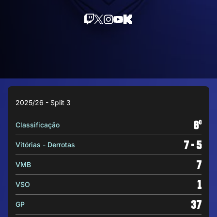
2025/26 - Split 3
6
o
Classificação
7 - 5
Vitórias - Derrotas
7
VMB
1
VSO
37
GP