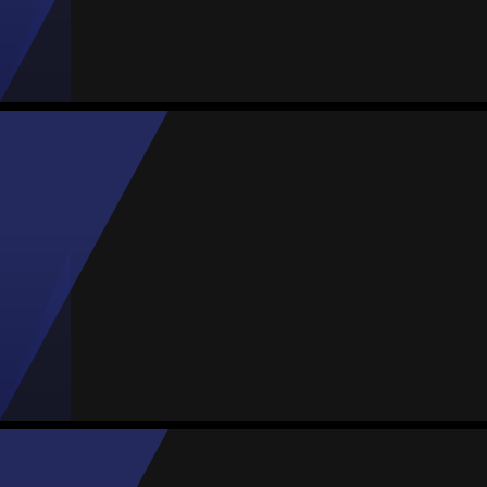
Jogos
Gols sofrid.
Proporção
Amarelos
Vermelhos
5
12
2.40
0
0
Dayán Téllez
Média
Goleira
-
1
MVP Rodada
1
MVP Jogo
#96
Jogos
Gols sofrid.
Proporção
Amarelos
Vermelhos
8
19
2.38
0
0
Adriana Calzadillas
Média
Defesa
84