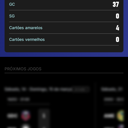
37
GC
0
SG
4
Cartões amarelos
0
Cartões vermelhos
PRÓXIMOS JOGOS
sábado, 14
-
domingo, 15 de março
sábado, 21
-
Jornada 1
14/03
-
21:00
21/03
-
22:00
1
GDC
AME