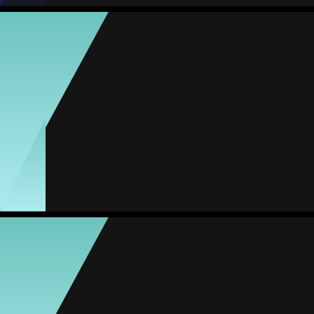
Toinha Rodrigues
Média
Atacante
-
#26
2
MVP Jogo
Jogos
Gols
Assist.
Amarelos
Vermelhos
12
9
4
0
0
Savannah Schutt
Média
Meia
-