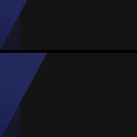
#9
Jogos
Gols
Assist.
Amarelos
Vermelhos
3
0
1
0
0
Tabita Rafaela
Média
Atacante
-
#8
Jogos
Gols
Assist.
Amarelos
Vermelhos
5
0
0
0
0