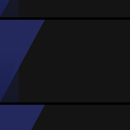
11
7
1
0
0
Patricia Jardón
Média
Defesa
-
#22
1
MVP Jogo
Jogos
Gols
Assist.
Amarelos
Vermelhos
12
1
1
1
0
Samara Alcalá
Média
Defesa
-