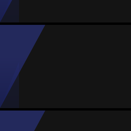
Jogos
Gols
Assist.
Amarelos
Vermelhos
12
6
1
1
0
Arlett Tovar
Média
Defesa
-
#4
Jogos
Gols
Assist.
Amarelos
Vermelhos
9
2
0
0
0
Karla Padilla
Média
Defesa
77