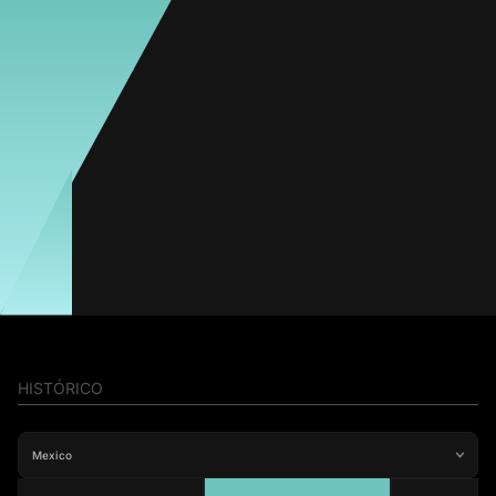
Britania Herrera
Média
Atacante
72
#5
Jogos
Gols
Assist.
Amarelos
Vermelhos
8
2
0
0
0
Vanessa Linares
Média
Atacante
-
HISTÓRICO