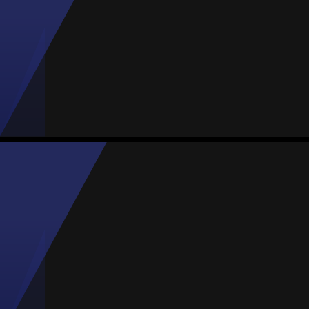
#30
Jogos
Gols
Assist.
Amarelos
Vermelhos
0
0
0
0
0
Briana Woodall
Média
Meia
-
#16
Jogos
Gols
Assist.
Amarelos
Vermelhos
7
0
1
1
0