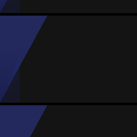
Paola Castañón
Média
Meia
82
#23
Jogos
Gols
Assist.
Amarelos
Vermelhos
12
2
2
0
0
Patricia Serrano
Média
Meia
77