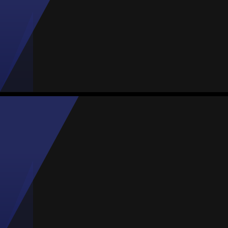
#13
Jogos
Gols
Assist.
Amarelos
Vermelhos
0
0
0
0
0
Fátima Alonso
Média
Atacante
81
#11
Jogos
Gols
Assist.
Amarelos
Vermelhos
4
1
0
0
0