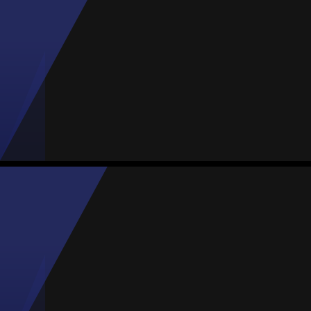
#99
Jogos
Gols
Assist.
Amarelos
Vermelhos
5
0
0
0
0
Alejandra Tovar
Média
Defesa
79
#2
1
MVP Jogo