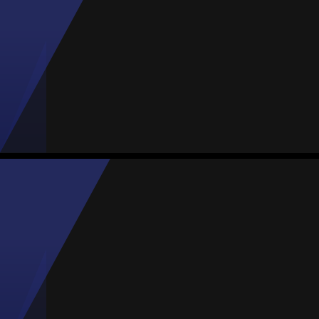
#7
Jogos
Gols
Assist.
Amarelos
Vermelhos
7
0
0
0
0
Mariana Barrera
Média
Defesa
81
#10
2
MVP Jogo
Jogos
Gols
Assist.
Amarelos
Vermelhos