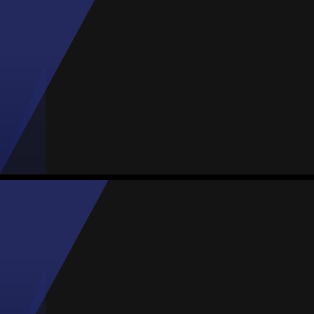
Treinador
Daniela Labastida
Média
Goleira
74
#18