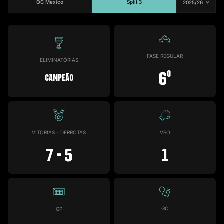
QC Mexico
Split 3
#13
Jogos
Gols
Assist.
Amarelos
Vermelhos
1
0
0
0
0
FASE REGULAR
ELIMINATÓRIAS
6
o
Campeão
VITÓRIAS - DERROTAS
VSO
7 - 5
1
GC
GP